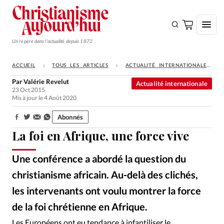
Un repère dans l'actualité depuis 1872
ACCUEIL
TOUS LES ARTICLES
ACTUALITÉ INTERNATIONALE
S'ABONNER
Par
Valérie Revelut
Actualité internationale
23 Oct 2015
Monde
Mis à jour le 4 Août 2020
Eglises
Abonnés
Partager:
Opinions
La foi en Afrique, une force vive
Tous les articles
Une conférence a abordé la question du
Faire un don
christianisme africain. Au-delà des clichés,
Emploi
les intervenants ont voulu montrer la force
de la foi chrétienne en Afrique.
Se connecter
Alliance Presse
©
Les Européens ont eu tendance à infantiliser le