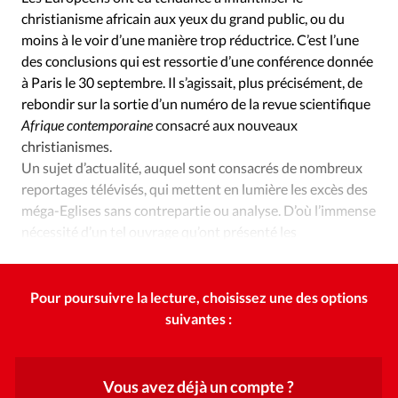
Édition: Internationale
christianisme africain aux yeux du grand public, ou du
Devise:
CHF
moins à le voir d’une manière trop réductrice. C’est l’une
des conclusions qui est ressortie d’une conférence donnée
RUBRIQUES
à Paris le 30 septembre. Il s’agissait, plus précisément, de
Tous les articles
Actualité chrétienne
rebondir sur la sortie d’un numéro de la revue scientifique
Actualité internationale
Chronique
Culture
Afrique contemporaine
consacré aux nouveaux
Dossier
Eglises
Foi
Génération réveil
Monde
christianismes.
Opinions
Publireportage
Relations Aujourd'hui
Un sujet d’actualité, auquel sont consacrés de nombreux
reportages télévisés, qui mettent en lumière les excès des
Société
Tour du monde des Eglises
Trait d'Ixène
méga-Eglises sans contrepartie ou analyse. D’où l’immense
Vécu
Vie Intérieure
nécessité d’un tel ouvrage qu’ont présenté les
contributeurs lors de cette rencontre passionnante.
Pour poursuivre la lecture, choisissez une des options
suivantes :
Vous avez déjà un compte ?