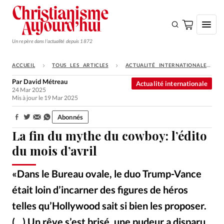
Un repère dans l'actualité depuis 1872
ACCUEIL
TOUS LES ARTICLES
ACTUALITÉ INTERNATIONALE
S'ABONNER
Par
David Métreau
Actualité internationale
24 Mar 2025
Monde
Mis à jour le 19 Mar 2025
Eglises
Abonnés
Partager:
Opinions
La fin du mythe du cowboy: l’édito
Tous les articles
du mois d’avril
Faire un don
«Dans le Bureau ovale, le duo Trump-Vance
Emploi
était loin d’incarner des figures de héros
telles qu’Hollywood sait si bien les proposer.
Se connecter
(...) Un rêve s’est brisé, une pudeur a disparu.