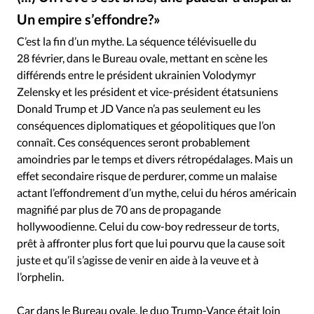
Édition: Internationale
Un empire s’effondre?»
The White House - YouTube
©
Devise:
CHF
C’est la fin d’un mythe. La séquence télévisuelle du
RUBRIQUES
28 février, dans le Bureau ovale, mettant en scène les
Tous les articles
Actualité chrétienne
différends entre le président ukrainien Volodymyr
Actualité internationale
Chronique
Culture
Zelensky et les président et vice-président étatsuniens
Donald Trump et JD Vance n’a pas seulement eu les
Dossier
Eglises
Foi
Génération réveil
Monde
conséquences diplomatiques et géopolitiques que l’on
Opinions
Publireportage
Relations Aujourd'hui
connaît. Ces conséquences seront probablement
Société
Tour du monde des Eglises
Trait d'Ixène
amoindries par le temps et divers rétropédalages. Mais un
Vécu
Vie Intérieure
effet secondaire risque de perdurer, comme un malaise
actant l’effondrement d’un mythe, celui du héros américain
magnifié par plus de 70 ans de propagande
hollywoodienne. Celui du cow-boy redresseur de torts,
prêt à affronter plus fort que lui pourvu que la cause soit
juste et qu’il s’agisse de venir en aide à la veuve et à
l’orphelin.
Car dans le Bureau ovale, le duo Trump-Vance était loin