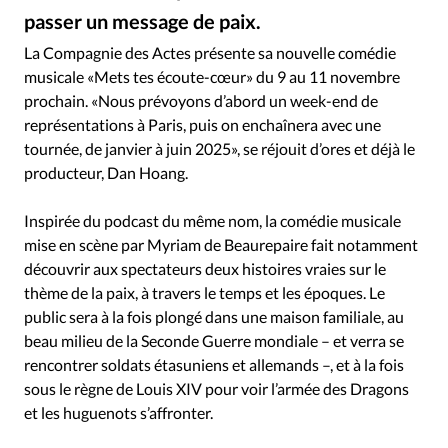
Édition: Internationale
passer un message de paix.
Devise:
CHF
La Compagnie des Actes présente sa nouvelle comédie
musicale «Mets tes écoute-cœur» du 9 au 11 novembre
RUBRIQUES
Tous les articles
Actualité chrétienne
prochain. «Nous prévoyons d’abord un week-end de
représentations à Paris, puis on enchaînera avec une
Actualité internationale
Chronique
Culture
tournée, de janvier à juin 2025», se réjouit d’ores et déjà le
Dossier
Eglises
Foi
Génération réveil
Monde
producteur, Dan Hoang.
Opinions
Publireportage
Relations Aujourd'hui
Société
Tour du monde des Eglises
Trait d'Ixène
Inspirée du podcast du même nom, la comédie musicale
mise en scène par Myriam de Beaurepaire fait notamment
Vécu
Vie Intérieure
découvrir aux spectateurs deux histoires vraies sur le
thème de la paix, à travers le temps et les époques. Le
public sera à la fois plongé dans une maison familiale, au
beau milieu de la Seconde Guerre mondiale – et verra se
rencontrer soldats étasuniens et allemands –, et à la fois
sous le règne de Louis XIV pour voir l’armée des Dragons
et les huguenots s’affronter.