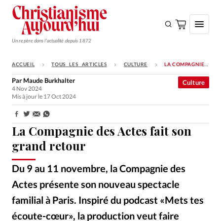
Un repère dans l'actualité depuis 1872
ACCUEIL
TOUS LES ARTICLES
CULTURE
LA COMPAGNIE DES ACTES FAIT SON GRAND RETOUR
S'ABONNER
Par
Maude Burkhalter
Culture
4 Nov 2024
Monde
Mis à jour le 17 Oct 2024
Eglises
Partager:
Opinions
La Compagnie des Actes fait son
grand retour
Tous les articles
Faire un don
Du 9 au 11 novembre, la Compagnie des
Emploi
Actes présente son nouveau spectacle
familial à Paris. Inspiré du podcast «Mets tes
Se connecter
écoute-cœur», la production veut faire