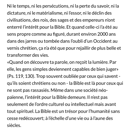
Édition: Internationale
Ni le temps, ni les persécutions, ni la perte du savoir, ni la
Devise:
CHF
dictature, ni le matérialisme, ni l’essor, ni le déclin des
civilisations, des rois, des sages et des empereurs n’ont
RUBRIQUES
enterré l’intérêt pour la Bible. Et quand celle-ci l’a été au
Tous les articles
Actualité chrétienne
sens propre comme au figuré, durant environ 2000 ans
Actualité internationale
Chronique
Culture
dans des jarres ou tombée dans l’oubli d’un Occident au
Dossier
Eglises
Foi
Génération réveil
Monde
vernis chrétien, ça n’a été que pour rejaillir de plus belle et
transformer des vies.
Opinions
Publireportage
Relations Aujourd'hui
«Quand on découvre ta parole, on reçoit la lumière. Par
Société
Tour du monde des Eglises
Trait d'Ixène
elle, les gens simples deviennent capables de bien juger»
Vécu
Vie Intérieure
(Ps. 119, 130). Trop souvent oubliée par ceux qui savent -
qu’ils soient chrétiens ou non - la Bible est là pour ceux qui
ne sont pas rassasiés. Même dans une société néo-
païenne, l’intérêt pour la Bible demeure. Il n’est pas
seulement de l’ordre culturel ou intellectuel mais avant
tout spirituel. La Bible est un trésor pour l’humanité sans
cesse redécouvert; à l’échelle d’une vie ou à l’aune des
siècles.