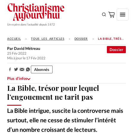
Un repère dans l'actualité depuis 1872
ACCUEIL
TOUS LES ARTICLES
DOSSIER
LA BIBLE, TRÉSOR POUR LEQUEL L’ENGOUEMENT NE TARIT PAS
S'ABONNER
Par
David Métreau
Dossier
25 Fév 2022
Monde
Mis à jour le 17 Fév 2022
Eglises
Abonnés
Partager:
Opinions
Plus d’infos
La Bible, trésor pour lequel
Tous les articles
l’engouement ne tarit pas
Faire un don
Emploi
La Bible intrigue, suscite la controverse mais
surtout, elle ne cesse de stimuler l’intérêt
Se connecter
d’un nombre croissant de lecteurs.
Istockphoto
©