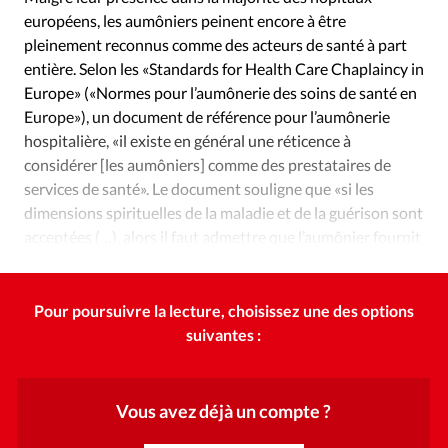
Édition: Internationale
européens, les aumôniers peinent encore à être
Devise:
CHF
pleinement reconnus comme des acteurs de santé à part
entière. Selon les «Standards for Health Care Chaplaincy in
RUBRIQUES
Europe» («Normes pour l’aumônerie des soins de santé en
Tous les articles
Actualité chrétienne
Europe»), un document de référence pour l’aumônerie
Actualité internationale
Chronique
Culture
hospitalière, «il existe en général une réticence à
Dossier
Eglises
Foi
Génération réveil
Monde
considérer [les aumôniers] comme des prestataires de
Opinions
Publireportage
Relations Aujourd'hui
services de santé». Le document souligne que «si les
dimensions spirituelles de la maladie et de la guérison sont
Société
Tour du monde des Eglises
Trait d'Ixène
acceptées (…), alors il faut admettre que l’aumônier fournit
Vécu
Vie Intérieure
un service de santé».
Pour poursuivre la lecture, choisissez une des options
suivantes :
Vous avez déjà un compte ?