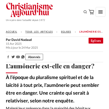
Un repère dans l'actualité depuis 1872
ACCUEIL
TOUS LES ARTICLES
EGLISES
L’AUMÔNERIE EST-ELLE EN DANGER?
S'ABONNER
Par
David Nadaud
Eglises
15 Avr 2025
Monde
Mis à jour le 24 Mar 2025
Eglises
Abonnés
Partager:
Opinions
L’aumônerie est-elle en danger?
Tous les articles
À l’époque du pluralisme spirituel et de la
Faire un don
laïcité à tout prix, l’aumônerie peut sembler
Emploi
être en danger. Une crainte qui serait à
relativiser, selon notre enquête.
Se connecter
BS/DDPS Matthias Bill
©
Malgré leur présence dans la majorité des hôpitaux