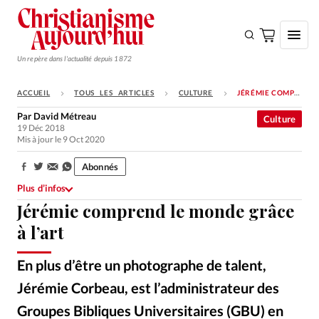
Un repère dans l'actualité depuis 1872
ACCUEIL
TOUS LES ARTICLES
CULTURE
JÉRÉMIE COMPREND LE MONDE GRÂCE À L’ART
S'ABONNER
Par
David Métreau
Culture
19 Déc 2018
Monde
Mis à jour le 9 Oct 2020
Eglises
Abonnés
Partager:
Opinions
Plus d’infos
Jérémie comprend le monde grâce
Tous les articles
à l’art
Faire un don
Emploi
En plus d’être un photographe de talent,
Jérémie Corbeau, est l’administrateur des
Se connecter
Groupes Bibliques Universitaires (GBU) en