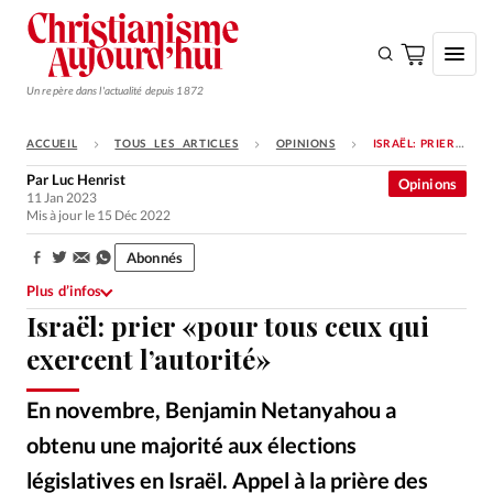
Un repère dans l'actualité depuis 1872
ACCUEIL
TOUS LES ARTICLES
OPINIONS
ISRAËL: PRIER «POUR TOUS CEUX QUI EXERCENT L’AUTORITÉ»
S'ABONNER
Par
Luc Henrist
Opinions
11 Jan 2023
Monde
Mis à jour le 15 Déc 2022
Eglises
Abonnés
Partager:
Opinions
Plus d’infos
Israël: prier «pour tous ceux qui
Tous les articles
exercent l’autorité»
Faire un don
Emploi
En novembre, Benjamin Netanyahou a
obtenu une majorité aux élections
Se connecter
législatives en Israël. Appel à la prière des