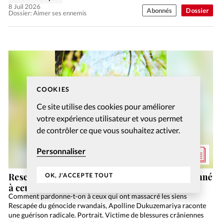
8 Juil 2026
Abonnés
Dossier
Dossier: Aimer ses ennemis
COOKIES
Ce site utilise des cookies pour améliorer
votre expérience utilisateur et vous permet
de contrôler ce que vous souhaitez activer.
Personnaliser
Rescapée du génocide rwandais, elle a pardonné
OK, J'ACCEPTE TOUT
à ceux qui ont tué les siens
Comment pardonne-t-on à ceux qui ont massacré les siens
Rescapée du génocide rwandais, Apolline Dukuzemariya raconte
une guérison radicale. Portrait. Victime de blessures crâniennes