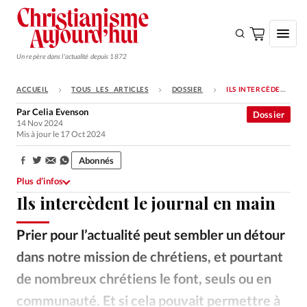
Un repère dans l'actualité depuis 1872
ACCUEIL
TOUS LES ARTICLES
DOSSIER
ILS INTERCÈDENT LE JOURNAL EN MAIN
S'ABONNER
Par
Celia Evenson
Dossier
14 Nov 2024
Monde
Mis à jour le 17 Oct 2024
Eglises
Abonnés
Partager:
Opinions
Plus d’infos
Ils intercèdent le journal en main
Tous les articles
Faire un don
Prier pour l’actualité peut sembler un détour
Emploi
dans notre mission de chrétiens, et pourtant
de nombreux chrétiens le font, seuls ou en
Se connecter
communauté. Et si cela pouvait permettre à