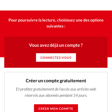
Édition: Internationale
l’Eglise de recentrer sa vocation?
GettyImages
©
Devise:
CHF
Pour poursuivre la lecture, choisissez une des options
RUBRIQUES
Tous les articles
Actualité chrétienne
suivantes :
Actualité internationale
Chronique
Culture
Dossier
Eglises
Foi
Génération réveil
Monde
Vous avez déjà un compte ?
Opinions
Publireportage
Relations Aujourd'hui
Société
Tour du monde des Eglises
Trait d'Ixène
CONNECTEZ-VOUS
Vécu
Vie Intérieure
Créer un compte gratuitement
Et profitez gratuitement de l'accès aux articles web
réservés aux abonnés pendant 14 jours.
CRÉER MON COMPTE