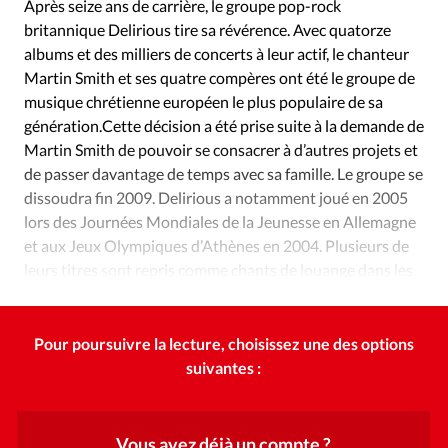
Édition: Internationale
Après seize ans de carrière, le groupe pop-rock
britannique Delirious tire sa révérence. Avec quatorze
Devise:
CHF
albums et des milliers de concerts à leur actif, le chanteur
Martin Smith et ses quatre compères ont été le groupe de
RUBRIQUES
Tous les articles
Actualité chrétienne
musique chrétienne européen le plus populaire de sa
génération.Cette décision a été prise suite à la demande de
Actualité internationale
Chronique
Culture
Martin Smith de pouvoir se consacrer à d’autres projets et
Dossier
Eglises
Foi
Génération réveil
Monde
de passer davantage de temps avec sa famille. Le groupe se
Opinions
Publireportage
Relations Aujourd'hui
dissoudra fin 2009. Delirious a notamment joué en 2005
Société
Tour du monde des Eglises
Trait d'Ixène
lors des Journées Mondiales de la Jeunesse en Allemagne
et aux Jeux Olympiques d’Athènes en 2004. Plusieurs de
Vécu
Vie Intérieure
leurs titres sont repris comme chants de louange dans les
Églises.
Pour poursuivre la lecture, choisissez une des options
suivantes :
Vous avez déjà un compte ?