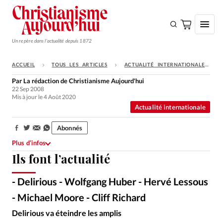
Un repère dans l'actualité depuis 1872
ACCUEIL
TOUS LES ARTICLES
ACTUALITÉ INTERNATIONALE
S'ABONNER
Par
La rédaction de Christianisme Aujourd'hui
22 Sep 2008
Monde
Mis à jour le 4 Août 2020
Actualité internationale
Eglises
Opinions
Abonnés
Partager:
Plus d’infos
Tous les articles
Ils font l’actualité
Faire un don
- Delirious - Wolfgang Huber - Hervé Lessous
Emploi
- Michael Moore - Cliff Richard
Se connecter
Delirious va éteindre les amplis