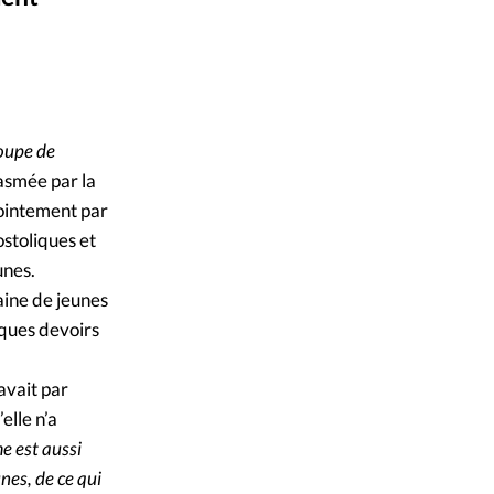
ique
s
Alliance Presse
©
ction
oupe de
mpte
asmée par la
jointement par
ement d'adresse
ostoliques et
unes.
aine de jeunes
ntacter
lques devoirs
avait par
elle n’a
e est aussi
nes, de ce qui