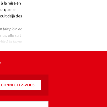
 à la mise en
s qu’elle
ouit déjà des
n fait plein de
onus, elle suit
hir à la façon
:
CONNECTEZ-VOUS