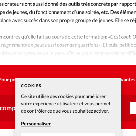
Les orateurs ont aussi donné des outils très concrets par rapport
 de jeunes, du fonctionnement d’une soirée, etc. Des élément
place avec succès dans son propre groupe de jeunes. Elle se réj
ncontres qu’elle fait au cours de cette formation:
«C’est cool! O
nseignements on peut aussi poser des questions»
. Et puis, petit b
sable de son groupe de jeunes.
«On peut parler ensemble et réfléc
Pour poursuivre la lecture, choisissez une des options suivantes 
COOKIES
Ce site utilise des cookies pour améliorer
votre expérience utilisateur et vous permet
 compte ?
de contrôler ce que vous souhaitez activer.
Personnaliser