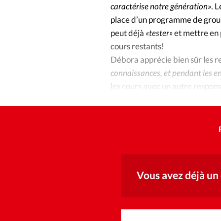
caractérise notre génération»
. 
place d’un programme de groupe
peut déjà
«tester»
et mettre en 
cours restants!
Débora apprécie bien sûr les re
connaissances, et pendant les e
les cours avec un autre respon
de le vivre chez nous.»
Vous avez déjà un