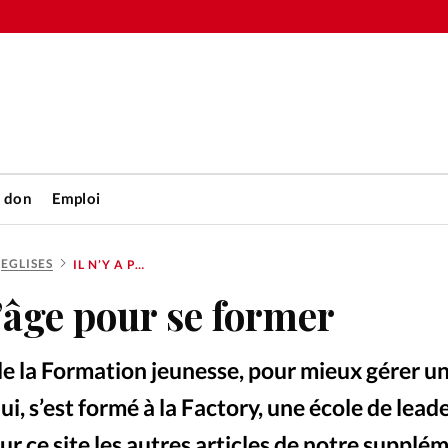
n don
Emploi
EGLISES
IL N’Y A PAS D’ÂGE POUR SE FORMER
Accueil
d’âge pour se former
rétienne
Les abo
de la Formation jeunesse, pour mieux gérer u
nique
Faire u
ui, s’est formé à la Factory, une école de lead
ur ce site les autres articles de notre supplé