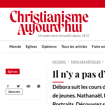
Un repère dans l'actualité depuis 1872
Monde
Eglises
Opinions
Tous les articles
Faire u
ACCUEIL
TOUS LES ARTICLES
RUBRIQUES
Il n’y a pas 
Eglises
Tous les articles
Actualité ch
Débora suit les cours 
Partager:
Actualité internationale
Chro
Abonnés
de jeunes. Nathanaël, l
Portraits. Découvrez s