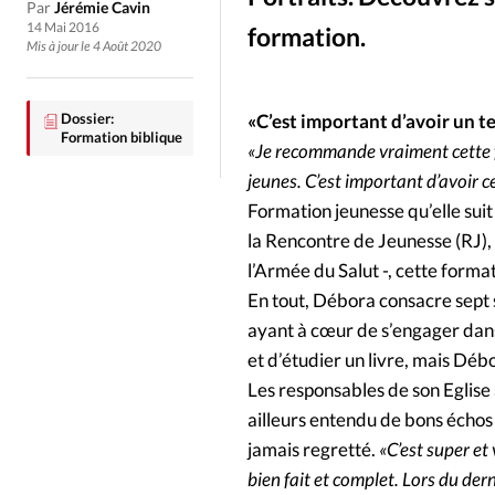
Culture
Dossier
Eglises
Par
Jérémie Cavin
14 Mai 2016
formation.
Mis à jour le 4 Août 2020
Génération réveil
Monde
Dossier:
«C’est important d’avoir un 
Publireportage
Relations Auj
Formation biblique
«Je recommande vraiment cette f
jeunes. C’est important d’avoir 
Société
Tour du monde des Eg
Formation jeunesse qu’elle sui
la Rencontre de Jeunesse (RJ), l
Trait d'Ixène
Vécu
Vie Int
l’Armée du Salut -, cette forma
En tout, Débora consacre sept 
ayant à cœur de s’engager dans 
et d’étudier un livre, mais Débo
Les responsables de son Eglise
ailleurs entendu de bons échos d
jamais regretté.
«C’est super et
bien fait et complet. Lors du der