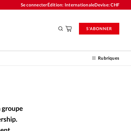
Se connecter
Édition: Internationale
Devise:
CHF
S'ABONNER
Rubriques
nnements
n groupe
n don
ership.
ment