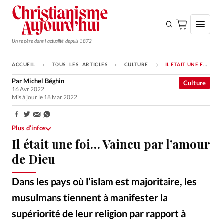
Un repère dans l'actualité depuis 1872
ACCUEIL
TOUS LES ARTICLES
CULTURE
IL ÉTAIT UNE FOI… VAINCU PAR L’AMOUR DE DIEU
S'ABONNER
Par
Michel Béghin
Culture
16 Avr 2022
Monde
Mis à jour le 18 Mar 2022
Eglises
Partager:
Opinions
Plus d’infos
Il était une foi… Vaincu par l’amour
Tous les articles
de Dieu
Faire un don
Dans les pays où l’islam est majoritaire, les
Emploi
musulmans tiennent à manifester la
Se connecter
supériorité de leur religion par rapport à