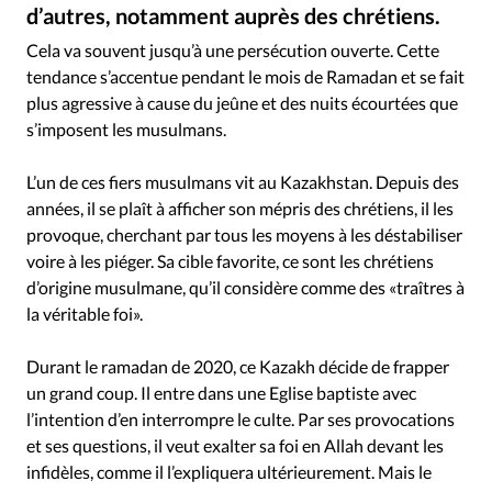
Édition: Internationale
d’autres, notamment auprès des chrétiens.
Istockphoto
©
Devise:
CHF
Cela va souvent jusqu’à une persécution ouverte. Cette
tendance s’accentue pendant le mois de Ramadan et se fait
RUBRIQUES
plus agressive à cause du jeûne et des nuits écourtées que
Tous les articles
Actualité chrétienne
s’imposent les musulmans.
Actualité internationale
Chronique
Culture
Dossier
Eglises
Foi
Génération réveil
Monde
L’un de ces fiers musulmans vit au Kazakhstan. Depuis des
Opinions
Publireportage
Relations Aujourd'hui
années, il se plaît à afficher son mépris des chrétiens, il les
provoque, cherchant par tous les moyens à les déstabiliser
Société
Tour du monde des Eglises
Trait d'Ixène
voire à les piéger. Sa cible favorite, ce sont les chrétiens
Vécu
Vie Intérieure
d’origine musulmane, qu’il considère comme des «traîtres à
la véritable foi».
Durant le ramadan de 2020, ce Kazakh décide de frapper
un grand coup. Il entre dans une Eglise baptiste avec
l’intention d’en interrompre le culte. Par ses provocations
et ses questions, il veut exalter sa foi en Allah devant les
infidèles, comme il l’expliquera ultérieurement. Mais le