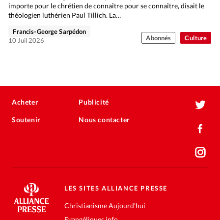
importe pour le chrétien de connaître pour se connaître, disait le
théologien luthérien Paul Tillich. La…
Francis-George Sarpédon
Abonnés
Culture
10 Juil 2026
Acheter
Publicité
Soutenir
Nous contacter
LES SITES ALLIANCE PRESSE
Christianisme Aujourd'hui
Evangéliques.info