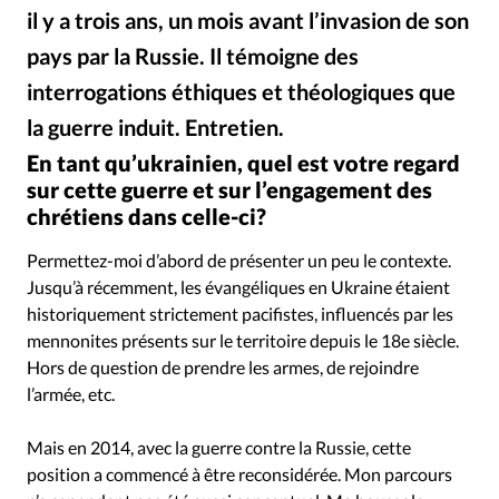
Édition: Internationale
il y a trois ans, un mois avant l’invasion de son
Devise:
CHF
pays par la Russie. Il témoigne des
interrogations éthiques et théologiques que
RUBRIQUES
Tous les articles
Actualité chrétienne
la guerre induit. Entretien.
David Métreau
©
Actualité internationale
Chronique
Culture
En tant qu’ukrainien, quel est votre regard
Dossier
Eglises
Foi
Génération réveil
Monde
sur cette guerre et sur l’engagement des
Opinions
Publireportage
Relations Aujourd'hui
chrétiens dans celle-ci?
Société
Tour du monde des Eglises
Trait d'Ixène
Permettez-moi d’abord de présenter un peu le contexte.
Vécu
Vie Intérieure
Jusqu’à récemment, les évangéliques en Ukraine étaient
historiquement strictement pacifistes, influencés par les
mennonites présents sur le territoire depuis le 18e siècle.
Hors de question de prendre les armes, de rejoindre
l’armée, etc.
Mais en 2014, avec la guerre contre la Russie, cette
position a commencé à être reconsidérée. Mon parcours