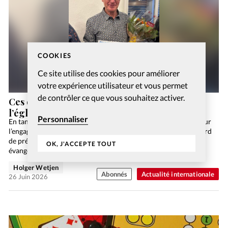
COOKIES
Ce site utilise des cookies pour améliorer
votre expérience utilisateur et vous permet
de contrôler ce que vous souhaitez activer.
Ces évangéliques qui prennent le pont entre
l’église et la synagogue
Personnaliser
En tant qu’ukrainien, quel est votre regard sur cette guerre et sur
l’engagement des chrétiens dans celle-ci? Permettez-moi d’abord
de présenter un peu le contexte. Jusqu’à récemment, les
OK, J'ACCEPTE TOUT
évangéliques en Ukraine étaient historiquement strictement
pacifistes,…
Holger Wetjen
Abonnés
Actualité internationale
26 Juin 2026