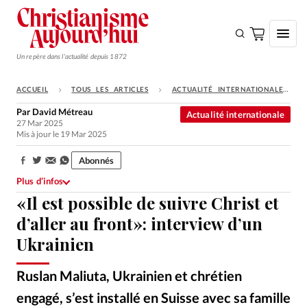
Un repère dans l'actualité depuis 1872
ACCUEIL
TOUS LES ARTICLES
ACTUALITÉ INTERNATIONALE
S'ABONNER
Par
David Métreau
Actualité internationale
27 Mar 2025
Monde
Mis à jour le 19 Mar 2025
Eglises
Abonnés
Partager:
Opinions
Plus d’infos
«Il est possible de suivre Christ et
Tous les articles
d’aller au front»: interview d’un
Faire un don
Ukrainien
Emploi
Ruslan Maliuta, Ukrainien et chrétien
Se connecter
engagé, s’est installé en Suisse avec sa famille