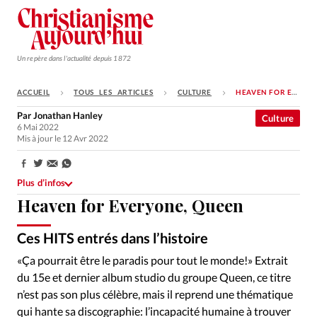
Un repère dans l'actualité depuis 1872
ACCUEIL
TOUS LES ARTICLES
CULTURE
HEAVEN FOR EVERYONE, QUEEN
S'ABONNER
Par
Jonathan Hanley
Culture
6 Mai 2022
Monde
Mis à jour le 12 Avr 2022
Eglises
Partager:
Opinions
Plus d’infos
Heaven for Everyone, Queen
Tous les articles
Faire un don
Ces HITS entrés dans l’histoire
Emploi
«Ça pourrait être le paradis pour tout le monde!» Extrait
du 15e et dernier album studio du groupe Queen, ce titre
Se connecter
n’est pas son plus célèbre, mais il reprend une thématique
qui hante sa discographie: l’incapacité humaine à trouver