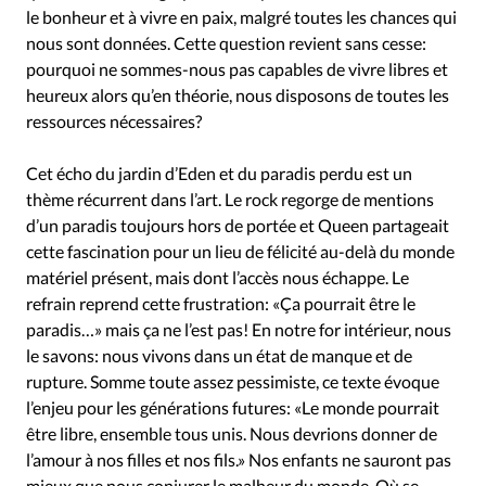
Édition: Internationale
le bonheur et à vivre en paix, malgré toutes les chances qui
Devise:
CHF
nous sont données. Cette question revient sans cesse:
pourquoi ne sommes-nous pas capables de vivre libres et
RUBRIQUES
heureux alors qu’en théorie, nous disposons de toutes les
Tous les articles
Actualité chrétienne
Actualité interna
ressources nécessaires?
Chronique
Culture
Dossier
Eglises
Foi
Générati
Monde
Opinions
Publireportage
Relations Aujourd'
Cet écho du jardin d’Eden et du paradis perdu est un
thème récurrent dans l’art. Le rock regorge de mentions
Tour du monde des Eglises
Trait d'Ixène
Vécu
Vie Int
d’un paradis toujours hors de portée et Queen partageait
cette fascination pour un lieu de félicité au-delà du monde
matériel présent, mais dont l’accès nous échappe. Le
refrain reprend cette frustration: «Ça pourrait être le
paradis…» mais ça ne l’est pas! En notre for intérieur, nous
le savons: nous vivons dans un état de manque et de
rupture. Somme toute assez pessimiste, ce texte évoque
l’enjeu pour les générations futures: «Le monde pourrait
être libre, ensemble tous unis. Nous devrions donner de
l’amour à nos filles et nos fils.» Nos enfants ne sauront pas
mieux que nous conjurer le malheur du monde. Où se