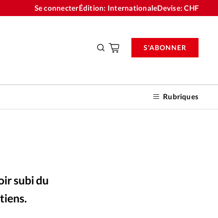
Se connecter
Édition: Internationale
Devise:
CHF
S'ABONNER
Rubriques
nnements
oir subi du
n don
tiens.
GettyImages
©