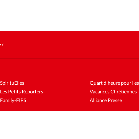
er
SpirituElles
Quart d'heure pour l'es
Les Petits Reporters
Vacances Chrétiennes
Family-FIPS
Alliance Presse
es
Mentions légales
Gestion des cookies