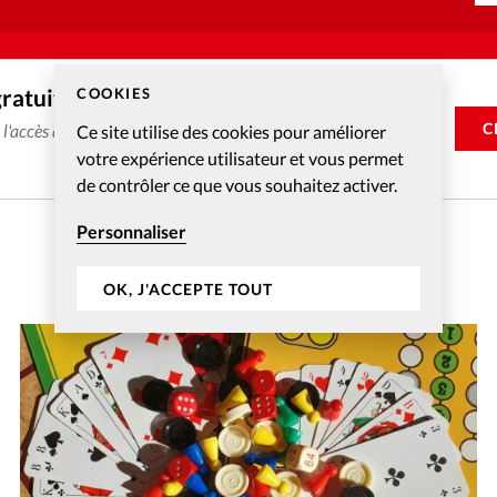
gratuitement
COOKIES
C
e l'accès aux articles web réservés aux abonnés pendant 14
Ce site utilise des cookies pour améliorer
votre expérience utilisateur et vous permet
de contrôler ce que vous souhaitez activer.
Personnaliser
OK, J'ACCEPTE TOUT