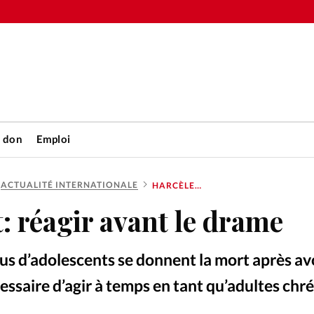
n don
Emploi
ACTUALITÉ INTERNATIONALE
HARCÈLEMENT: RÉAGIR AVANT LE DRAME
Accueil
 réagir avant le drame
rétienne
Les abo
lus d’adolescents se donnent la mort après av
nique
Faire u
essaire d’agir à temps en tant qu’adultes chré