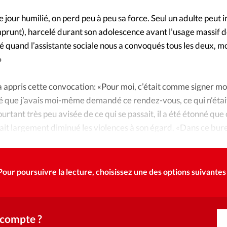
Foi
La bout
jour humilié, on perd peu à peu sa force. Seul un adulte peut i
À propo
Opinions
runt), harcelé durant son adolescence avant l’usage massif 
sé quand l’assistante sociale nous a convoqués tous les deux, mo
La réda
»
ourd'hui
Mon co
’il a appris cette convocation: «Pour moi, c’était comme signer m
lises
 que j’avais moi-même demandé ce rendez-vous, ce qui n’était 
Changem
urtant très peu avisée de ce qui se passait, il a été étonné que
érieure
it largement diminué les violences à son égard. «Dans ce burea
Nous co
monstre, mais un élève humble face à ce qu’on lui disait.»
Emploi
Pour poursuivre la lecture, choisissez une des options suivantes 
 compte ?