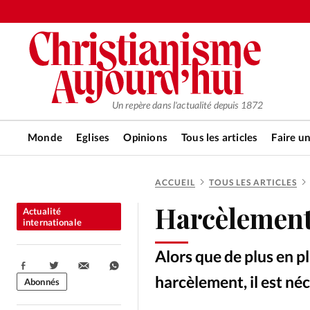
Un repère dans l'actualité depuis 1872
Monde
Eglises
Opinions
Tous les articles
Faire u
ACCUEIL
TOUS LES ARTICLES
RUBRIQUES
Harcèlement:
Actualité
Tous les articles
Actualité ch
internationale
Alors que de plus en p
Actualité internationale
Chro
Partager:
harcèlement, il est néc
Abonnés