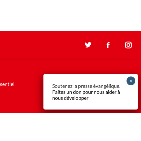
sentiel
Soutenez la presse évangélique.
Faites un don pour nous aider à
nous développer
Support et maintenance:
Solutions Kläy