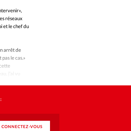
ique
ntervenir»,
s
des réseaux
i et le chef du
ction
mpte
on arrêt de
pas le cas.»
ement d'adresse
 cette
u, j’ai vu
ntacter
:
CONNECTEZ-VOUS