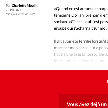
Culture
Dossier
Eglises
Par
Charlotte Moulin
«Quand on est autant et chaque 
23 Jan 2024
Génération réveil
Monde
Mis à jour le 18 Jan 2024
témoigne Dorian (prénom d’emp
sociaux. «C’est ce qui s’est pas
groupe qui s’acharnait sur moi.
Publireportage
Relations Auj
Il dit avoir été terrifié lorsqu
Société
Tour du monde des Eg
mort car mon harceleur a pensé
Face à une assistante sociale po
Trait d'Ixène
Vécu
Vie Int
intervention – même minime – a
mon harceleur “normal”, pas le 
Vous avez déjà un