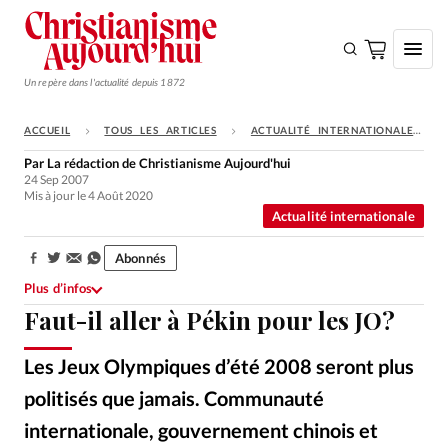
Un repère dans l'actualité depuis 1872
ACCUEIL
TOUS LES ARTICLES
ACTUALITÉ INTERNATIONALE
S'ABONNER
Par
La rédaction de Christianisme Aujourd'hui
24 Sep 2007
Monde
Mis à jour le 4 Août 2020
Actualité internationale
Eglises
Opinions
Abonnés
Partager:
Plus d’infos
Tous les articles
Faut-il aller à Pékin pour les JO?
Faire un don
Les Jeux Olympiques d’été 2008 seront plus
Emploi
politisés que jamais. Communauté
Se connecter
internationale, gouvernement chinois et