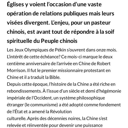
Édition: Internationale
Églises y voient l’occasion d’une vaste
Devise:
CHF
opération de relations publiques mais leurs
visées divergent. L’enjeu, pour un pasteur
RUBRIQUES
Tous les articles
Actualité chrétienne
chinois, est avant tout de répondre à la soif
Actualité internationale
Chronique
Culture
spirituelle du Peuple chinois
Dossier
Eglises
Foi
Génération réveil
Monde
Les Jeux Olympiques de Pékin s’ouvrent dans onze mois.
Opinions
Publireportage
Relations Aujourd'hui
L’intérêt de cette échéance? Ce mois-ci marque le deux
Société
Tour du monde des Eglises
Trait d'Ixène
centième anniversaire de l’arrivée en Chine de Robert
Morrison. Il fut le premier missionnaire protestant en
Vécu
Vie Intérieure
Chine et il a traduit la Bible.
Depuis cette époque, l’histoire de la Chine a été riche en
rebondissements. À l’issue d’un siècle et demi d’hégémonie
impériale de l’Occident, un système philosophique
étranger (le communisme) a été adopté comme fondement
de l’État et a amené la Révolution
culturelle. Après des décennies noires, la Chine s’est
relevée et réinventée pour devenir une puissance