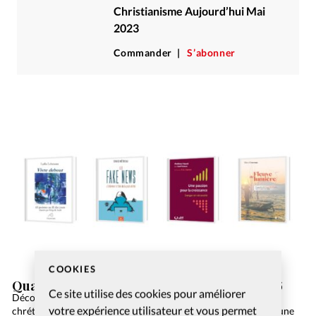
Christianisme Aujourd’hui Mai
2023
Commander
S’abonner
COOKIES
Quatre lectures à découvrir lors de l’été 2026
Ce site utilise des cookies pour améliorer
Découvrez quatre ouvrages pour les amateurs de littérature
votre expérience utilisateur et vous permet
chrétienne: un recueil de poèmes, un guide sur les fake news, une