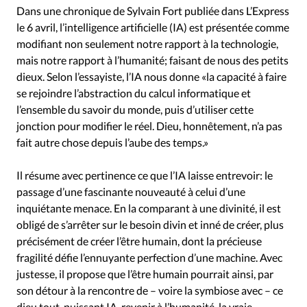
Édition: Internationale
Dans une chronique de Sylvain Fort publiée dans L’Express
Devise:
CHF
le 6 avril, l’intelligence artificielle (IA) est présentée comme
modifiant non seulement notre rapport à la technologie,
RUBRIQUES
mais notre rapport à l’humanité; faisant de nous des petits
Tous les articles
Actualité chrétienne
dieux. Selon l’essayiste, l’IA nous donne «la capacité à faire
Actualité internationale
Chronique
Culture
se rejoindre l’abstraction du calcul informatique et
Dossier
Eglises
Foi
Génération réveil
Monde
l’ensemble du savoir du monde, puis d’utiliser cette
jonction pour modifier le réel. Dieu, honnêtement, n’a pas
Opinions
Publireportage
Relations Aujourd'hui
fait autre chose depuis l’aube des temps.»
Société
Tour du monde des Eglises
Trait d'Ixène
Vécu
Vie Intérieure
Il résume avec pertinence ce que l’IA laisse entrevoir: le
passage d’une fascinante nouveauté à celui d’une
inquiétante menace. En la comparant à une divinité, il est
obligé de s’arrêter sur le besoin divin et inné de créer, plus
précisément de créer l’être humain, dont la précieuse
fragilité défie l’ennuyante perfection d’une machine. Avec
justesse, il propose que l’être humain pourrait ainsi, par
son détour à la rencontre de – voire la symbiose avec – ce
dieu tout-puissant IA, revenir à l’humanité, la vraie,