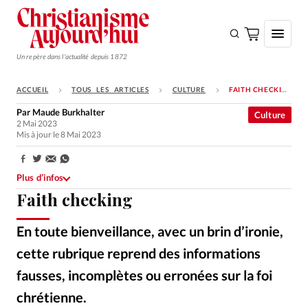
Un repère dans l'actualité depuis 1872
ACCUEIL
TOUS LES ARTICLES
CULTURE
FAITH CHECKING
S'ABONNER
Par
Maude Burkhalter
Culture
2 Mai 2023
Monde
Mis à jour le 8 Mai 2023
Eglises
Partager:
Opinions
Plus d’infos
Faith checking
Tous les articles
Faire un don
En toute bienveillance, avec un brin d’ironie,
Emploi
cette rubrique reprend des informations
fausses, incomplètes ou erronées sur la foi
Se connecter
chrétienne.