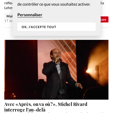
réflexion sur la croissance et un témoignage. Vivre debout, Lydia
de contrôler ce que vous souhaitez activer.
Lehmann, éd. Ouverture Le monde…
Personnaliser
Matthieu Schmidt
Abonnés
Culture
17 Juil 2026
OK, J'ACCEPTE TOUT
Avec «Après, on va où?», Michel Rivard
interroge l’au-delà