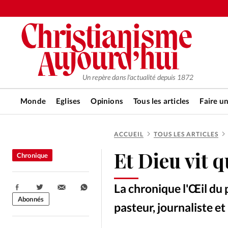
Un repère dans l'actualité depuis 1872
Monde
Eglises
Opinions
Tous les articles
Faire u
ACCUEIL
TOUS LES ARTICLES
RUBRIQUES
Et Dieu vit q
Chronique
Tous les articles
Actualité ch
La chronique l'Œil du p
Partager:
Actualité internationale
Chro
Abonnés
pasteur, journaliste e