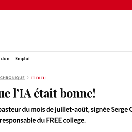
n don
Emploi
CHRONIQUE
ET DIEU VIT QUE L’IA ÉTAIT BONNE!
Accueil
ue l’IA était bonne!
rétienne
Les abo
asteur du mois de juillet-août, signée Serge C
nique
Faire u
t responsable du FREE college.
Matheus Bertelli – Pexels
©