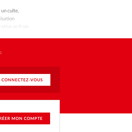
ique
un culte,
s
lisation
ative se fraie
ction
mpte
:
ement d'adresse
ntacter
CONNECTEZ-VOUS
RÉER MON COMPTE