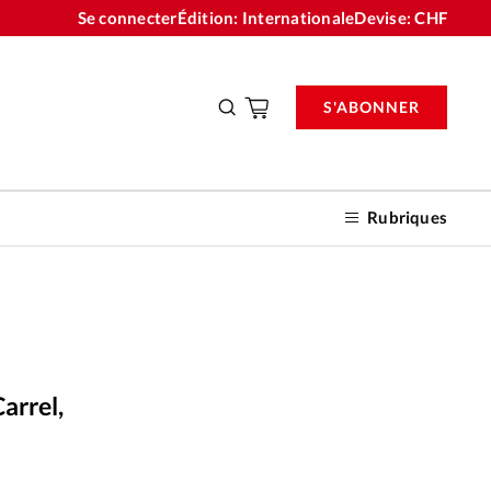
Se connecter
Édition: Internationale
Devise:
CHF
S'ABONNER
Rubriques
nnements
arrel,
n don
 / Pascal Crelier