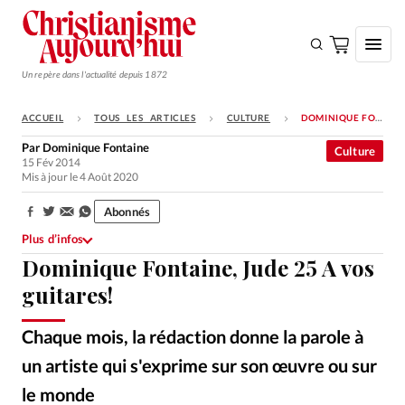
Un repère dans l'actualité depuis 1872
ACCUEIL
TOUS LES ARTICLES
CULTURE
DOMINIQUE FONTAINE, JUDE 25 A VOS GUITARES!
S'ABONNER
Par
Dominique Fontaine
Culture
15 Fév 2014
Monde
Mis à jour le 4 Août 2020
Eglises
Abonnés
Partager:
Opinions
Plus d’infos
Dominique Fontaine, Jude 25 A vos
Tous les articles
guitares!
Faire un don
Emploi
Chaque mois, la rédaction donne la parole à
un artiste qui s'exprime sur son œuvre ou sur
Se connecter
le monde
Alliance Presse
©