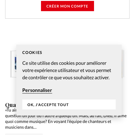
CRÉER MON COMPTE
COOKIES
Ce site utilise des cookies pour améliorer
votre expérience utilisateur et vous permet
de contrôler ce que vous souhaitez activer.
Personnaliser
Quatre lectures à découvrir lors de l’été 2026
OK, J'ACCEPTE TOUT
«Tu aimes quel style de musique, toi?». Vous avez posé cette
question un jour ou l’autre à quelqu’un. Mais, au fait, Dieu, il aime
quoi comme musique? En voyant l’équipe de chanteurs et
musiciens dans…