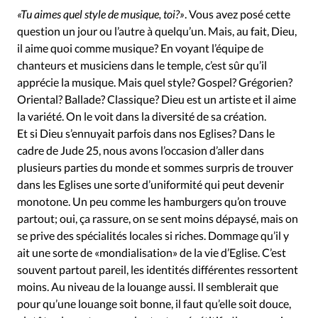
Édition: Internationale
«Tu aimes quel style de musique, toi?»
. Vous avez posé cette
Devise:
CHF
question un jour ou l’autre à quelqu’un. Mais, au fait, Dieu,
il aime quoi comme musique? En voyant l’équipe de
RUBRIQUES
chanteurs et musiciens dans le temple, c’est sûr qu’il
Tous les articles
Actualité chrétienne
apprécie la musique. Mais quel style? Gospel? Grégorien?
Actualité internationale
Chronique
Culture
Oriental? Ballade? Classique? Dieu est un artiste et il aime
Dossier
Eglises
Foi
Génération réveil
Monde
la variété. On le voit dans la diversité de sa création.
Et si Dieu s’ennuyait parfois dans nos Eglises? Dans le
Opinions
Publireportage
Relations Aujourd'hui
cadre de Jude 25, nous avons l’occasion d’aller dans
Société
Tour du monde des Eglises
Trait d'Ixène
plusieurs parties du monde et sommes surpris de trouver
Vécu
Vie Intérieure
dans les Eglises une sorte d’uniformité qui peut devenir
monotone. Un peu comme les hamburgers qu’on trouve
partout; oui, ça rassure, on se sent moins dépaysé, mais on
se prive des spécialités locales si riches. Dommage qu’il y
ait une sorte de «mondialisation» de la vie d’Eglise. C’est
souvent partout pareil, les identités différentes ressortent
moins. Au niveau de la louange aussi. Il semblerait que
pour qu’une louange soit bonne, il faut qu’elle soit douce,