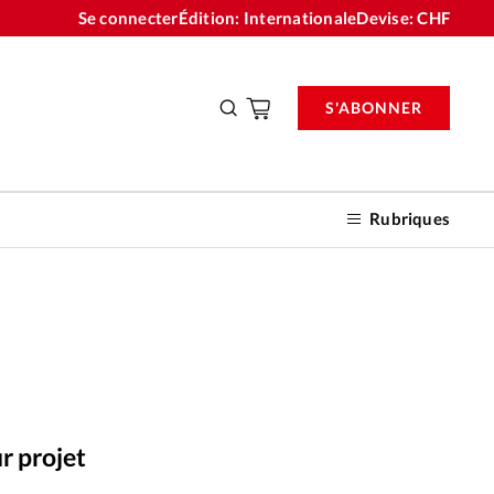
Se connecter
Édition: Internationale
Devise:
CHF
S'ABONNER
Rubriques
nnements
n don
r projet