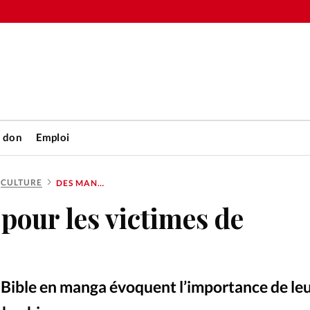
n don
Emploi
CULTURE
DES MANGAS POUR LES VICTIMES DE FUKUSHIMA
Accueil
our les victimes de
rétienne
Les abo
nique
Faire u
 Bible en manga évoquent l’importance de leu