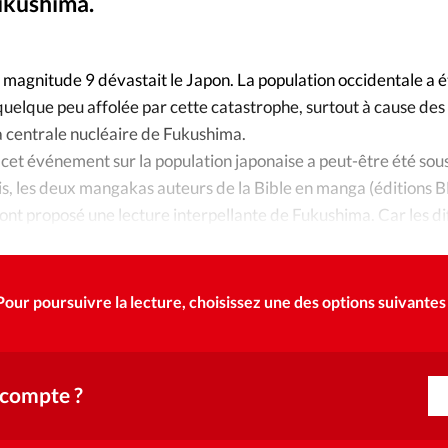
Foi
La bout
Fukushima.
À propo
Opinions
magnitude 9 dévastait le Japon. La population occidentale a é
elque peu affolée par cette catastrophe, surtout à cause des 
La réda
ourd'hui
a centrale nucléaire de Fukushima.
cet événement sur la population japonaise a peut-être été sou
Mon co
lises
is, les deux mangakas auteurs de la Bible en manga (éditions 
nt proposé une lecture interpellante de Fukushima. Car les d
Changem
érieure
Nous co
Pour poursuivre la lecture, choisissez une des options suivantes 
Emploi
 compte ?