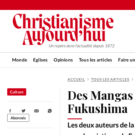
Un repère dans l'actualité depuis 1872
Monde
Eglises
Opinions
Tous les articles
Faire u
ACCUEIL
TOUS LES ARTICLES
RUBRIQUES
Des Mangas p
Culture
Tous les articles
Actualité ch
Fukushima
Partager:
Actualité internationale
Chro
Abonnés
Les deux auteurs de la