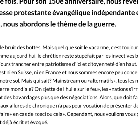
Foi
La bout
e fois. Pour son 150e anniversaire, nous reve
presse protestante évangélique indépendante 
À propo
Opinions
, nous abordons le thème de la guerre.
ience adventiste américain Desmond Doos lors de la Seconde Guerre mondiale. Il refusa de porter une arme et contribua à sauver la vie de 75 soldats en les transportant un 
La réda
ourd'hui
le bruit des bottes. Mais quel que soit le vacarme, c’est toujou
Mon co
lises
mme aujourd’hui, le chrétien reste stupéfait par les invectives 
jours trancher entre patriotisme d’ici et citoyenneté d’en haut.
Changem
est ni en Suisse, ni en France et nous sommes encore peu conce
érieure
notre sol. Mais qui sait? Mainstream ou «alternatifs», tous les
Nous co
rre mondiale? On «jette de l’huile sur le feu», les «nations s’irr
ent des bavardages plus que des négociations. Alors, que doit fa
Emploi
 aux allures de chronique n’a pas pour vocation de présenter d
faire» en cas de «ceci ou cela». Cependant, nous voulions vous
t déjà écrit et évoqué.