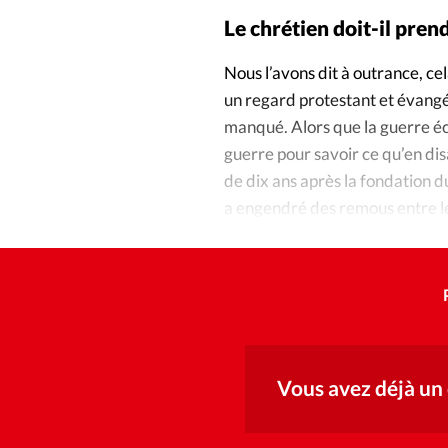
Le chrétien doit-il pren
Nous l’avons dit à outrance, ce
un regard protestant et évangél
manqué. Alors que la guerre éc
guerre pour savoir ce qu’en dis
de dix ans après la fondation d
a engendré des remous entre les
Méditerranée.
Vous avez déjà un