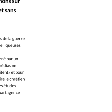
ique
nons sur
et sans
s
par un en bas d’une falaise.
ction
rs de la guerre
mpte
belliqueuses
ement d'adresse
rné par un
 médias ne
ntacter
itent» et pour
ire le chrétien
es études
 partager ce