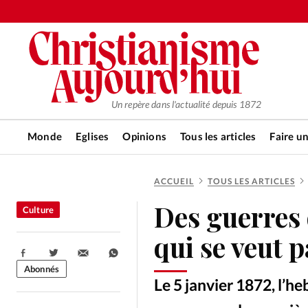
Un repère dans l'actualité depuis 1872
Monde
Eglises
Opinions
Tous les articles
Faire u
ACCUEIL
TOUS LES ARTICLES
RUBRIQUES
Des guerres 
Culture
Tous les articles
Actualité ch
qui se veut p
Partager:
Actualité internationale
Chro
Abonnés
Le 5 janvier 1872, l’h