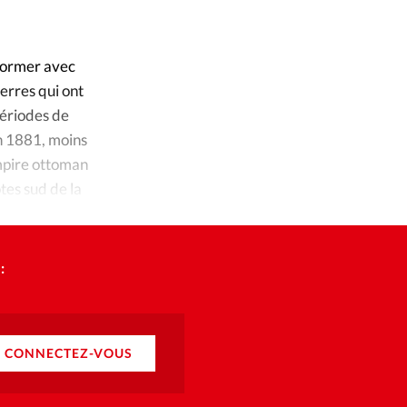
nformer avec
uerres qui ont
périodes de
En 1881, moins
Empire ottoman
tes sud de la
:
CONNECTEZ-VOUS