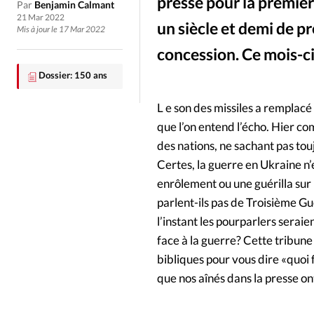
Culture
Dossier
Eglises
presse pour la premièr
Par
Benjamin Calmant
21 Mar 2022
un siècle et demi de 
Mis à jour le 17 Mar 2022
Génération réveil
Monde
concession. Ce mois-ci
Allociné Le film "Tu ne tueras point"dépeint la vie de l’objecteur de consc
©
Dossier: 150 ans
Publireportage
Relations Auj
L e son des missiles a remplacé 
Société
Tour du monde des Eg
que l’on entend l’écho. Hier co
des nations, ne sachant pas tou
Certes, la guerre en Ukraine n’
Trait d'Ixène
Vécu
Vie Int
enrôlement ou une guérilla sur 
parlent-ils pas de Troisième Gue
l’instant les pourparlers serai
face à la guerre? Cette tribune
bibliques pour vous dire «quoi 
que nos aînés dans la presse on