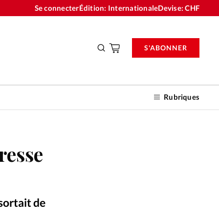
Se connecter
Édition: Internationale
Devise:
CHF
S'ABONNER
Rubriques
resse
nnements
n don
sortait de