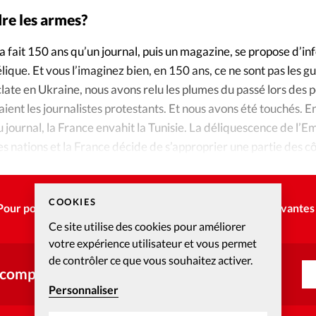
dre les armes?
la fait 150 ans qu’un journal, puis un magazine, se propose d’i
ique. Et vous l’imaginez bien, en 150 ans, ce ne sont pas les g
late en Ukraine, nous avons relu les plumes du passé lors des 
aient les journalistes protestants. Et nous avons été touchés. 
u journal, la France envahit la Tunisie. La déliquescence de l’
 nations et la France décide de s’approprier une partie des cô
COOKIES
Pour poursuivre la lecture, choisissez une des options suivantes 
Ce site utilise des cookies pour améliorer
votre expérience utilisateur et vous permet
de contrôler ce que vous souhaitez activer.
 compte ?
Personnaliser