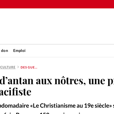
n don
Emploi
CULTURE
DES GUERRES D’ANTAN AUX NÔTRES, UNE PRESSE QUI SE VEUT PACIFISTE
Accueil
d’antan aux nôtres, une p
rétienne
Les abo
acifiste
nique
Faire u
ebdomadaire «Le Christianisme au 19e siècle» 