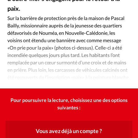
Édition: Internationale
paix.
Photos: DR
©
Devise:
CHF
Sur la barrière de protection près de la maison de Pascal
RUBRIQUES
Bailly, missionnaire auprès de la jeunesse des quartiers
Tous les articles
Actualité chrétienne
défavorisés de Nouméa, en Nouvelle-Calédonie, les
Actualité internationale
Chronique
Culture
voisins ont étendu une bannière avec comme message
«On prie pour la paix» (photos ci-dessus). Celle-ci a été
Dossier
Eglises
Foi
Génération réveil
Monde
incendiée quelques jours plus tard. Les habitants l’ont
Opinions
Publireportage
Relations Aujourd'hui
remplacée par un cœur surmonté d’une croix et de mains
Société
Tour du monde des Eglises
Trait d'Ixène
en prière. Plus loin, les carcasses de véhicules calcinés ont
Vécu
Vie Intérieure
été recouverts de l’inscription «paix» à la peinture blanche.
Tout un symbole.
Pour poursuivre la lecture, choisissez une des options
suivantes :
Vous avez déjà un compte ?