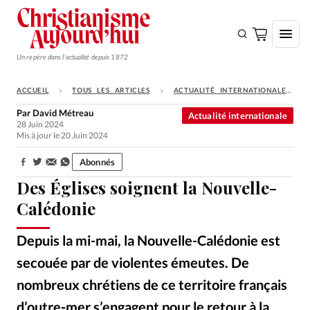
Un repère dans l'actualité depuis 1872
ACCUEIL
TOUS LES ARTICLES
ACTUALITÉ INTERNATIONALE
S'ABONNER
Par
David Métreau
Actualité internationale
28 Juin 2024
Monde
Mis à jour le 20 Juin 2024
Eglises
Abonnés
Partager:
Opinions
Des Églises soignent la Nouvelle-
Tous les articles
Calédonie
Faire un don
Depuis la mi-mai, la Nouvelle-Calédonie est
Emploi
secouée par de violentes émeutes. De
nombreux chrétiens de ce territoire français
Se connecter
d’outre-mer s’engagent pour le retour à la