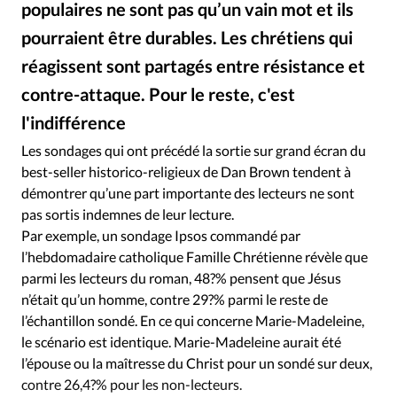
Édition: Internationale
populaires ne sont pas qu’un vain mot et ils
Devise:
CHF
pourraient être durables. Les chrétiens qui
réagissent sont partagés entre résistance et
RUBRIQUES
Tous les articles
Actualité chrétienne
contre-attaque. Pour le reste, c'est
Actualité internationale
Chronique
Culture
l'indifférence
Photomontage: le tableau du Cenacolo revu et corrigé par Dan Brown
©
Dossier
Eglises
Foi
Génération réveil
Monde
Les sondages qui ont précédé la sortie sur grand écran du
Opinions
Publireportage
Relations Aujourd'hui
best-seller historico-religieux de Dan Brown tendent à
démontrer qu’une part importante des lecteurs ne sont
Société
Tour du monde des Eglises
Trait d'Ixène
pas sortis indemnes de leur lecture.
Vécu
Vie Intérieure
Par exemple, un sondage Ipsos commandé par
l’hebdomadaire catholique Famille Chrétienne révèle que
parmi les lecteurs du roman, 48?% pensent que Jésus
n’était qu’un homme, contre 29?% parmi le reste de
l’échantillon sondé. En ce qui concerne Marie-Madeleine,
le scénario est identique. Marie-Madeleine aurait été
l’épouse ou la maîtresse du Christ pour un sondé sur deux,
contre 26,4?% pour les non-lecteurs.