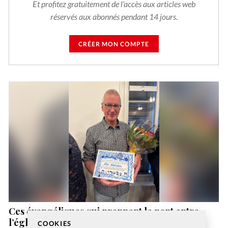
Et profitez gratuitement de l'accès aux articles web
réservés aux abonnés pendant 14 jours.
CRÉER MON COMPTE
Ces évangéliques qui prennent le pont entre
l’église et la synagogue
COOKIES