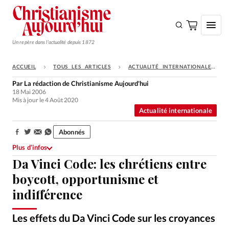
Un repère dans l'actualité depuis 1872
ACCUEIL
TOUS LES ARTICLES
ACTUALITÉ INTERNATIONALE
S'ABONNER
Par
La rédaction de Christianisme Aujourd'hui
18 Mai 2006
Monde
Mis à jour le 4 Août 2020
Actualité internationale
Eglises
Opinions
Abonnés
Partager:
Plus d’infos
Tous les articles
Da Vinci Code: les chrétiens entre
Faire un don
boycott, opportunisme et
Emploi
indifférence
Se connecter
Les effets du Da Vinci Code sur les croyances