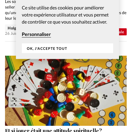
Les sondages qui ont précédé la sortie sur grand écran du best-
seller historico-religieux de Dan Brown tendent à démontrer
Ce site utilise des cookies pour améliorer
qu’une part importante des lecteurs ne sont pas sortis indemnes de
votre expérience utilisateur et vous permet
leur lecture. Par exemple, un…
de contrôler ce que vous souhaitez activer.
Holger Wetjen
Abonnés
Actualité internationale
26 Juin 2026
Personnaliser
OK, J'ACCEPTE TOUT
Et si jouer était une attitude spirituelle?