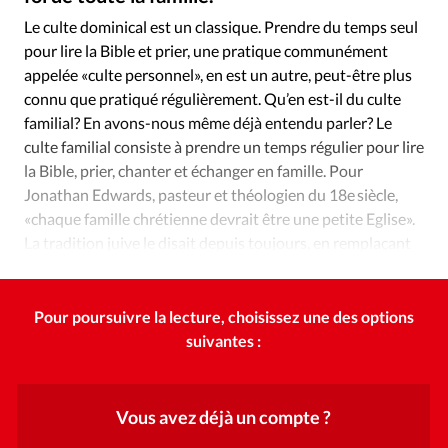
Édition: Internationale
Le culte dominical est un classique. Prendre du temps seul
Devise:
CHF
pour lire la Bible et prier, une pratique communément
appelée «culte personnel», en est un autre, peut-être plus
RUBRIQUES
Tous les articles
Actualité chrétienne
connu que pratiqué régulièrement. Qu’en est-il du culte
familial? En avons-nous même déjà entendu parler? Le
Actualité internationale
Chronique
Culture
culte familial consiste à prendre un temps régulier pour lire
Dossier
Eglises
Foi
Génération réveil
Monde
la Bible, prier, chanter et échanger en famille. Pour
Opinions
Publireportage
Relations Aujourd'hui
Jonathan Edwards, pasteur et théologien du 18e siècle,
Société
Tour du monde des Eglises
Trait d'Ixène
«chaque famille chrétienne devrait être une petite Eglise».
La tradition juive le disait depuis toujours, en remplaçant
Vécu
Vie Intérieure
«Eglise» par «temple».
Pour poursuivre la lecture, choisissez une des options
suivantes :
Vous avez déjà un compte ?