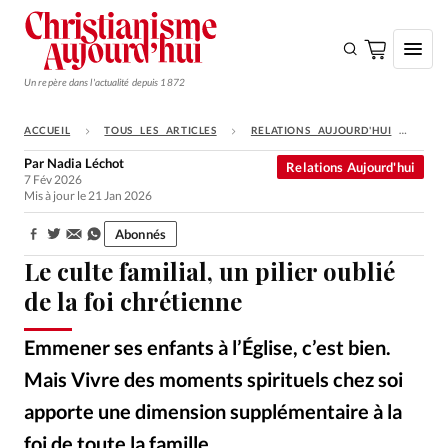
Un repère dans l'actualité depuis 1872
ACCUEIL
TOUS LES ARTICLES
RELATIONS AUJOURD'HUI
LE 
S'ABONNER
Par
Nadia Léchot
Relations Aujourd'hui
7 Fév 2026
Monde
Mis à jour le 21 Jan 2026
Eglises
Abonnés
Partager:
Opinions
Le culte familial, un pilier oublié
Tous les articles
de la foi chrétienne
Faire un don
Emmener ses enfants à l’Église, c’est bien.
Emploi
Mais Vivre des moments spirituels chez soi
apporte une dimension supplémentaire à la
Se connecter
foi de toute la famille.
halfpoint – Depositphotos / Selon Jason Heliopoulos, le culte familial façonne notre vie de famille.
©