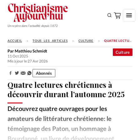
Un repère dans l'actualité depuis 1872
ACCUEIL
TOUS LES ARTICLES
CULTURE
QUATRE LECTURES CHRÉTIENNES À DÉCOUVRIR DURANT L’AUTOMNE 2025
S'ABONNER
Par
Matthieu Schmidt
Culture
11 Oct 2025
Monde
Mis à jour le 27 Avr 2026
Eglises
Abonnés
Partager:
Opinions
Quatre lectures chrétiennes à
Tous les articles
découvrir durant l’automne 2025
Faire un don
Découvrez quatre ouvrages pour les
Emploi
amateurs de littérature chrétienne: le
témoignage des Paton, un hommage à
Se connecter
Bourdanné, un livre de développement