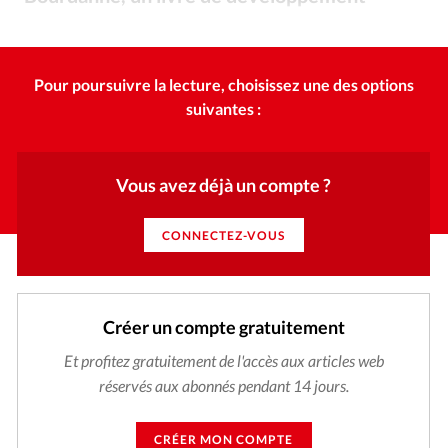
Édition: Internationale
personnel et une aide aux victimes d'abus.
Viens et Vois / Livreshippo / Farel / Ourania
©
Devise:
CHF
RUBRIQUES
Pour poursuivre la lecture, choisissez une des options
Tous les articles
Actualité chrétienne
suivantes :
Actualité internationale
Chronique
Culture
Dossier
Eglises
Foi
Génération réveil
Monde
Vous avez déjà un compte ?
Opinions
Publireportage
Relations Aujourd'hui
Société
Tour du monde des Eglises
Trait d'Ixène
CONNECTEZ-VOUS
Vécu
Vie Intérieure
Créer un compte gratuitement
Et profitez gratuitement de l'accès aux articles web
réservés aux abonnés pendant 14 jours.
CRÉER MON COMPTE