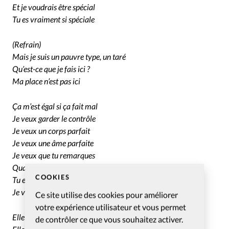
Et je voudrais être spécial
Tu es vraiment si spéciale
(Refrain)
Mais je suis un pauvre type, un taré
Qu’est-ce que je fais ici ?
Ma place n’est pas ici
Ça m’est égal si ça fait mal
Je veux garder le contrôle
Je veux un corps parfait
Je veux une âme parfaite
Je veux que tu remarques
Quand je ne suis pas là
COOKIES
Tu es vraiment spéciale
Je voudrais être spécial
Ce site utilise des cookies pour améliorer
votre expérience utilisateur et vous permet
Elle passe la porte
de contrôler ce que vous souhaitez activer.