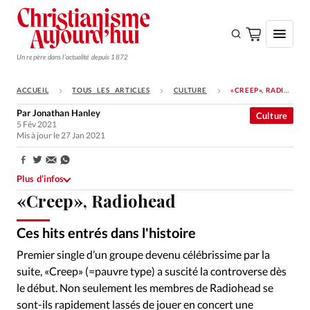
Un repère dans l'actualité depuis 1872
ACCUEIL
TOUS LES ARTICLES
CULTURE
«CREEP», RADIOHEAD
S'ABONNER
Par
Jonathan Hanley
Culture
5 Fév 2021
Monde
Mis à jour le 27 Jan 2021
Eglises
Partager:
Opinions
Plus d’infos
«Creep», Radiohead
Tous les articles
Faire un don
Ces hits entrés dans l'histoire
Parlophone
©
Emploi
Premier single d’un groupe devenu célébrissime par la
suite, «Creep» (=pauvre type) a suscité la controverse dès
Se connecter
le début. Non seulement les membres de Radiohead se
sont-ils rapidement lassés de jouer en concert une