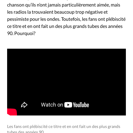
Édition: Internationale
chanson qu’ils n’ont jamais particulièrement aimée, mais
Devise:
CHF
les radios la trouvaient beaucoup trop négative et
pessimiste pour les ondes. Toutefois, les fans ont plébiscité
RUBRIQUES
ce titre et en ont fait un des plus grands tubes des années
Tous les articles
Actualité chrétienne
90. Pourquoi?
Actualité internationale
Chronique
Culture
Dossier
Eglises
Foi
Génération réveil
Monde
Opinions
Publireportage
Relations Aujourd'hui
Société
Tour du monde des Eglises
Trait d'Ixène
Vécu
Vie Intérieure
Les fans ont plébiscité ce titre et en ont fait un des plus grands
tubes des années 90.