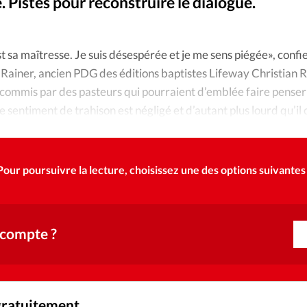
Foi
La bout
. Pistes pour reconstruire le dialogue.
Roxana 
©
À propo
Opinions
est sa maîtresse. Je suis désespérée et je me sens piégée», conf
 Rainer, ancien PDG des éditions baptistes Lifeway Christian 
La réda
ourd'hui
 commis par des pasteurs qui pourraient d’emblée faire penser 
e sentiment de trahison est négligé et d’autant plus lourd qu’il
Mon co
lises
Changem
érieure
Pour poursuivre la lecture, choisissez une des options suivantes 
Nous co
Emploi
 compte ?
gratuitement