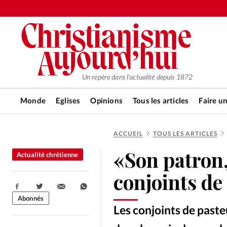
Un repère dans l'actualité depuis 1872
Monde
Eglises
Opinions
Tous les articles
Faire u
ACCUEIL
TOUS LES ARTICLES
RUBRIQUES
«Son patron, 
Actualité chrétienne
Tous les articles
Actualité ch
conjoints de
Partager:
Actualité internationale
Chro
Abonnés
Les conjoints de past