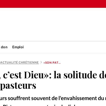
n don
Emploi
ACTUALITÉ CHRÉTIENNE
«SON PATRON, C’EST DIEU»: LA SOLITUDE DES CONJOINTS DE PASTEURS
Accueil
c’est Dieu»: la solitude d
rétienne
Les abo
 pasteurs
nique
Faire u
eurs souffrent souvent de l'envahissement du