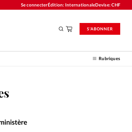
Se connecter
Édition: Internationale
Devise:
CHF
S'ABONNER
Rubriques
es
nnements
n don
 ministère