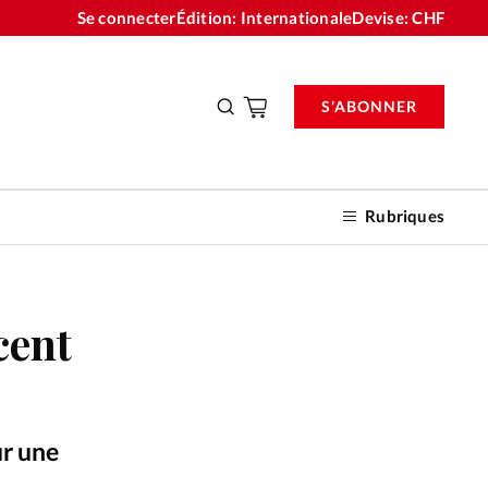
Se connecter
Édition: Internationale
Devise:
CHF
S'ABONNER
Rubriques
cent
nnements
n don
ur une