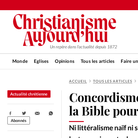
Un repère dans l'actualité depuis 1872
Monde
Eglises
Opinions
Tous les articles
Faire u
ACCUEIL
TOUS LES ARTICLES
RUBRIQUES
Concordisme:
Actualité chrétienne
Tous les articles
Actualité ch
la Bible pour
Partager:
Actualité internationale
Chro
Abonnés
Ni littéralisme naïf ni