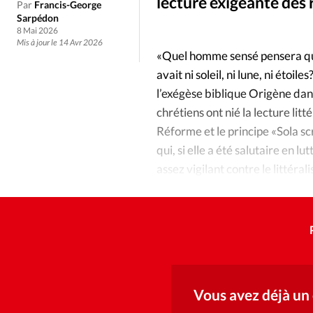
Culture
Dossier
Eglises
lecture exigeante des r
Par
Francis-George
Sarpédon
8 Mai 2026
Génération réveil
Monde
Mis à jour le 14 Avr 2026
«Quel homme sensé pensera qu’il 
avait ni soleil, ni lune, ni étoi
Publireportage
Relations Auj
l’exégèse biblique Origène dans
chrétiens ont nié la lecture lit
Société
Tour du monde des Eg
Réforme et le principe «Sola sc
qui, si elle a été salutaire en l
Trait d'Ixène
Vécu
Vie Int
assez vigilant contre le littéra
théologien évangélique Henri 
Vous avez déjà un