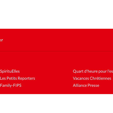
er
SpirituElles
Quart d'heure pour l'es
Les Petits Reporters
Vacances Chrétiennes
Family-FIPS
Alliance Presse
es
Mentions légales
Gestion des cookies