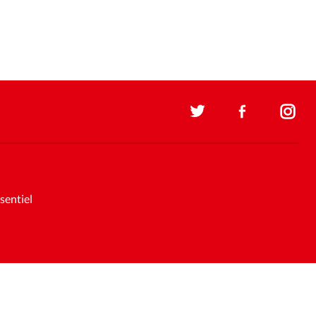
sentiel
Soutenez la presse évangélique.
Faites un don pour nous aider à
nous développer