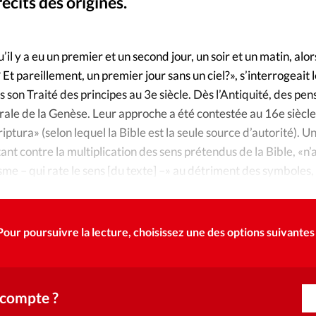
Foi
La bout
écits des origines.
Guillermo 
©
À propo
Opinions
y a eu un premier et un second jour, un soir et un matin, alors 
les? Et pareillement, un premier jour sans un ciel?», s’interrogeait
La réda
ourd'hui
 son Traité des principes au 3e siècle. Dès l’Antiquité, des pen
térale de la Genèse. Leur approche a été contestée au 16e siècle
Mon co
lises
riptura» (selon lequel la Bible est la seule source d’autorité).
uttant contre la multiplication des sens prétendus de la Bible, «n
Changem
érieure
lisme – qui rate le sens [du texte] –» au détriment des symboles, 
Blocher.
Nous co
Emploi
Pour poursuivre la lecture, choisissez une des options suivantes 
 compte ?