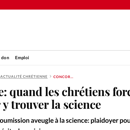
n don
Emploi
ACTUALITÉ CHRÉTIENNE
CONCORDISME: QUAND LES CHRÉTIENS FORCENT LA BIBLE POUR Y TROUVER LA SCIENCE
Accueil
 quand les chrétiens for
rétienne
Les abo
 y trouver la science
nique
Faire u
 soumission aveugle à la science: plaidoyer po