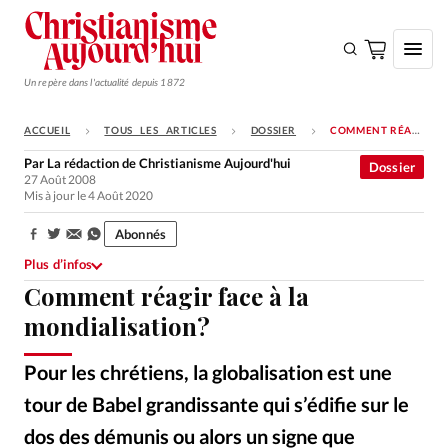
Un repère dans l'actualité depuis 1872
ACCUEIL
TOUS LES ARTICLES
DOSSIER
COMMENT RÉAGIR FACE À LA MONDIALISATION?
S'ABONNER
Par
La rédaction de Christianisme Aujourd'hui
Dossier
27 Août 2008
Monde
Mis à jour le 4 Août 2020
Eglises
Abonnés
Partager:
Opinions
Plus d’infos
Comment réagir face à la
Tous les articles
mondialisation?
Faire un don
Emploi
Pour les chrétiens, la globalisation est une
tour de Babel grandissante qui s’édifie sur le
Se connecter
dos des démunis ou alors un signe que