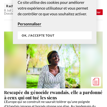
Ce site utilise des cookies pour améliorer
Rachel Gamper
votre expérience utilisateur et vous permet
8 Juil 2026
Abonnés
Dossier
de contrôler ce que vous souhaitez activer.
Dossier: Aimer ses ennemis
Personnaliser
OK, J'ACCEPTE TOUT
Rescapée du génocide rwandais, elle a pardonné
à ceux qui ont tué les siens
L’Europe qui se construit ne saurait tolérer qu’une poignée
d’Irlandais ignares et bornés stoppe son élan. Au lendemain du