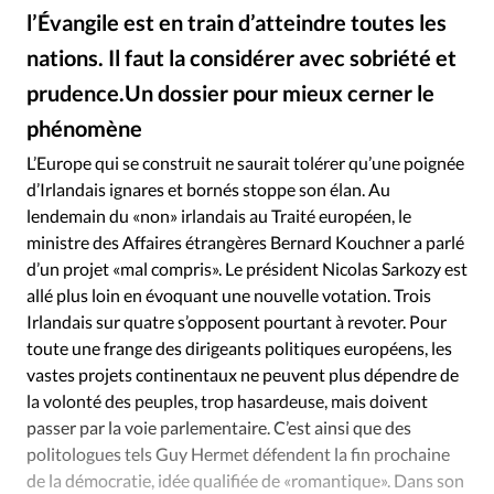
Édition: Internationale
l’Évangile est en train d’atteindre toutes les
Devise:
CHF
nations. Il faut la considérer avec sobriété et
RUBRIQUES
prudence.Un dossier pour mieux cerner le
Tous les articles
Actualité chrétienne
phénomène
Actualité internationale
Chronique
Culture
L’Europe qui se construit ne saurait tolérer qu’une poignée
Dossier
Eglises
Foi
Génération réveil
Monde
d’Irlandais ignares et bornés stoppe son élan. Au
Opinions
Publireportage
Relations Aujourd'hui
lendemain du «non» irlandais au Traité européen, le
Société
Tour du monde des Eglises
Trait d'Ixène
ministre des Affaires étrangères Bernard Kouchner a parlé
d’un projet «mal compris». Le président Nicolas Sarkozy est
Vécu
Vie Intérieure
allé plus loin en évoquant une nouvelle votation. Trois
Irlandais sur quatre s’opposent pourtant à revoter. Pour
toute une frange des dirigeants politiques européens, les
vastes projets continentaux ne peuvent plus dépendre de
la volonté des peuples, trop hasardeuse, mais doivent
passer par la voie parlementaire. C’est ainsi que des
politologues tels Guy Hermet défendent la fin prochaine
de la démocratie, idée qualifiée de «romantique». Dans son