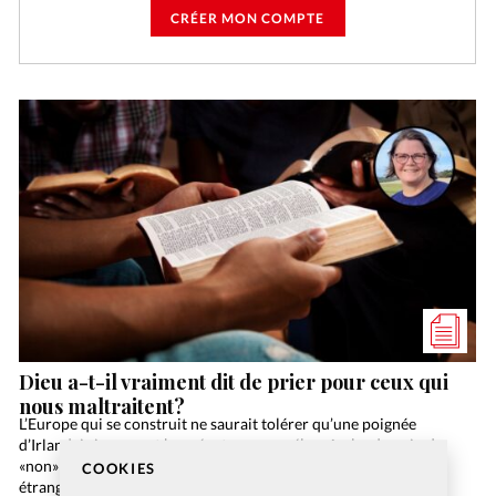
CRÉER MON COMPTE
Dieu a-t-il vraiment dit de prier pour ceux qui
nous maltraitent?
L’Europe qui se construit ne saurait tolérer qu’une poignée
d’Irlandais ignares et bornés stoppe son élan. Au lendemain du
«non» irlandais au Traité européen, le ministre des Affaires
COOKIES
étrangères Bernard Kouchner a parlé d’un projet…