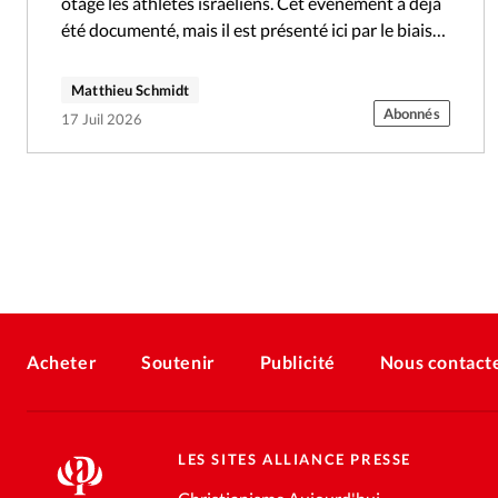
otage les athlètes israéliens. Cet événement a déjà
été documenté, mais il est présenté ici par le biais
de…
Matthieu Schmidt
Abonnés
17 Juil 2026
Acheter
Soutenir
Publicité
Nous contact
LES SITES ALLIANCE PRESSE