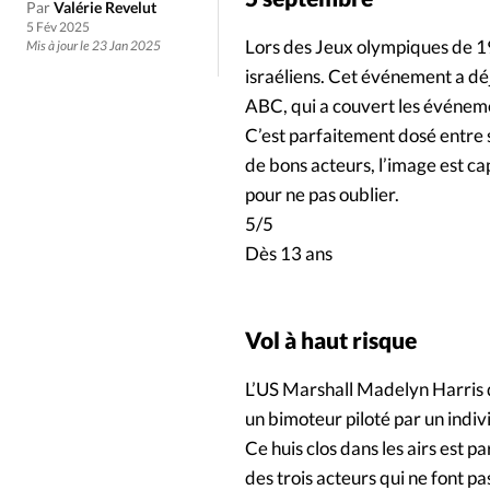
Culture
Dossier
Eglises
Par
Valérie Revelut
5 Fév 2025
Lors des Jeux olympiques de 197
Mis à jour le 23 Jan 2025
Génération réveil
Monde
israéliens. Cet événement a déj
ABC, qui a couvert les événeme
Publireportage
Relations Auj
C’est parfaitement dosé entre s
de bons acteurs, l’image est ca
pour ne pas oublier.
Société
Tour du monde des Eg
5/5
Dès 13 ans
Trait d'Ixène
Vécu
Vie Int
Vol à haut risque
L’US Marshall Madelyn Harris d
un bimoteur piloté par un indiv
Ce huis clos dans les airs est p
des trois acteurs qui ne font p