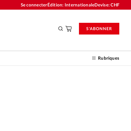
Se connecter
Édition: Internationale
Devise:
CHF
S'ABONNER
Rubriques
nnements
n don
Allociné
©