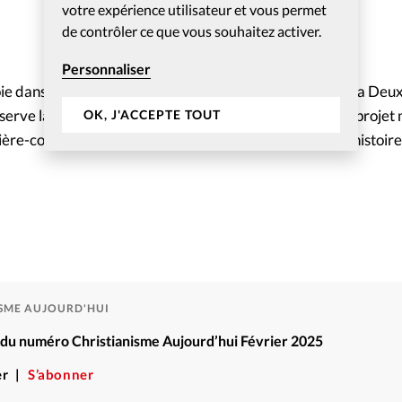
votre expérience utilisateur et vous permet
de contrôler ce que vous souhaitez activer.
Personnaliser
oie dans le passé, lorsque la France se reconstruit après la D
serve la dynamique familiale qui se fédère autour d’un proje
OK, J'ACCEPTE TOUT
ière-cour. La beauté de l’animation et la tendresse de l’histoire
ISME AUJOURD'HUI
é du numéro Christianisme Aujourd’hui Février 2025
r
S’abonner