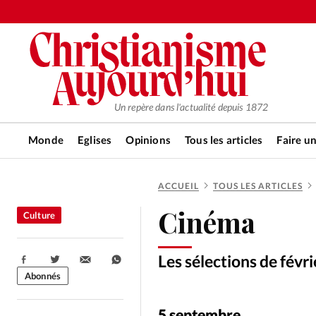
Un repère dans l'actualité depuis 1872
Monde
Eglises
Opinions
Tous les articles
Faire u
ACCUEIL
TOUS LES ARTICLES
RUBRIQUES
Cinéma
Culture
Tous les articles
Actualité ch
Les sélections de févr
Partager:
Actualité internationale
Chro
Abonnés
5 septembre