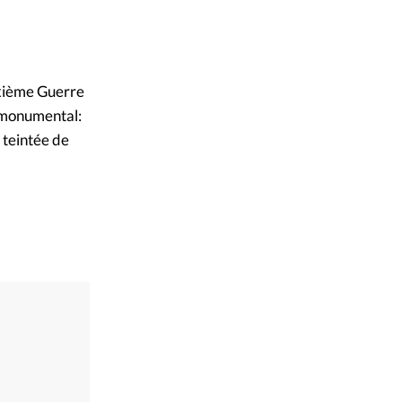
euxième Guerre
t monumental:
 teintée de