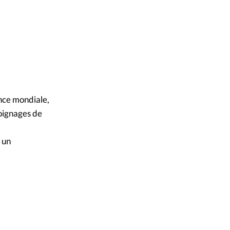
ence mondiale,
oignages de
 un