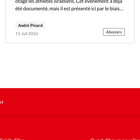
otage les athlètes israéliens. Cet événement a déjà
été documenté, mais il est présenté ici par le biais
de…
André Pinard
Abonnés
11 Juil 2026
er