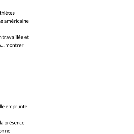
ique
thlètes
s
îne américaine
ction
 travaillée et
me… montrer
mpte
ement d'adresse
ntacter
elle emprunte
 la présence
on ne