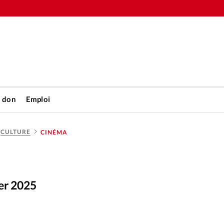
n don
Emploi
CULTURE
CINÉMA
Accueil
rétienne
Les abo
ier 2025
nique
Faire u