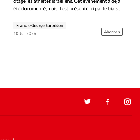
otage les athlètes israéliens. Cet événement a déjà
été documenté, mais il est présenté ici par le biais
de…
Francis-George Sarpédon
Abonnés
10 Juil 2026