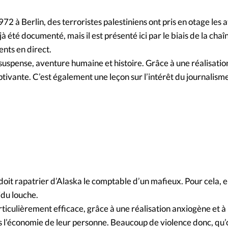
Foi
La bout
2 à Berlin, des terroristes palestiniens ont pris en otage les a
À propo
Opinions
à été documenté, mais il est présenté ici par le biais de la cha
nts en direct.
La réda
ourd'hui
uspense, aventure humaine et histoire. Grâce à une réalisation
ptivante. C’est également une leçon sur l’intérêt du journalis
Mon co
lises
Changem
érieure
Nous co
Emploi
oit rapatrier d’Alaska le comptable d’un mafieux. Pour cela, 
idu louche.
articulièrement efficace, grâce à une réalisation anxiogène et à
as l’économie de leur personne. Beaucoup de violence donc, qu’