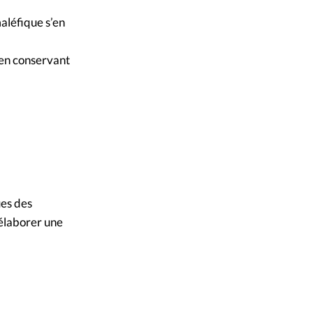
aléfique s’en
 en conservant
ues des
’élaborer une