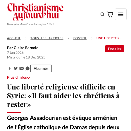
Un repère dans l'actualité depuis 1872
ACCUEIL
TOUS LES ARTICLES
DOSSIER
UNE LIBERTÉ RELIGIEUSE DIFFICILE EN SYRIE: «IL FAUT AIDER LES CHRÉTIENS À RESTER»
S'ABONNER
Par
Claire Bernole
Dossier
7 Jan 2026
Monde
Mis à jour le 18 Déc 2025
Eglises
Abonnés
Partager:
Opinions
Plus d’infos
Une liberté religieuse difficile en
Tous les articles
Syrie: «Il faut aider les chrétiens à
Faire un don
rester»
Emploi
Georges Assadourian est évêque arménien
Se connecter
de l’Église catholique de Damas depuis deux