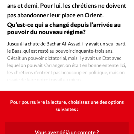
Édition: Internationale
ans et demi. Pour lui, les chrétiens ne doivent
Devise:
CHF
pas abandonner leur place en Orient.
Claire Bernole / Eglise catholique maronite de Bab Toma.
©
Qu’est-ce qui a changé depuis l’arrivée au
RUBRIQUES
Tous les articles
Actualité chrétienne
pouvoir du nouveau régime?
Actualité internationale
Chronique
Culture
Jusqu’à la chute de Bachar Al-Assad, il y avait un seul parti,
Dossier
Eglises
Foi
Génération réveil
Monde
le Baas, qui est resté au pouvoir cinquante-trois ans.
Opinions
Publireportage
Relations Aujourd'hui
C’était un pouvoir dictatorial, mais il y avait un Etat avec
lequel on pouvait s’arranger, on était en bonne entente. Ici,
Société
Tour du monde des Eglises
Trait d'Ixène
les chrétiens n’entrent pas beaucoup en politique, mais on
Vécu
Vie Intérieure
essaie de faire notre travail au mieux.
Pour poursuivre la lecture, choisissez une des options
suivantes :
Vous avez déjà un compte ?