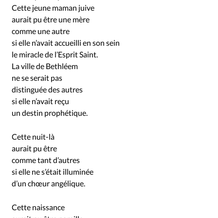
Édition: Internationale
Cette jeune maman juive
Devise:
CHF
aurait pu être une mère
comme une autre
RUBRIQUES
si elle n’avait accueilli en son sein
Tous les articles
Actualité chrétienne
le miracle de l’Esprit Saint.
Actualité internationale
Chronique
Culture
La ville de Bethléem
Dossier
Eglises
Foi
Génération réveil
Monde
ne se serait pas
distinguée des autres
Opinions
Publireportage
Relations Aujourd'hui
si elle n’avait reçu
Société
Tour du monde des Eglises
Trait d'Ixène
un destin prophétique.
Vécu
Vie Intérieure
Cette nuit-là
aurait pu être
comme tant d’autres
si elle ne s’était illuminée
d’un chœur angélique.
Cette naissance