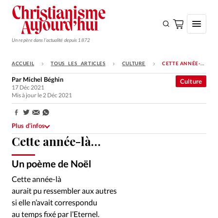
Un repère dans l'actualité depuis 1872
ACCUEIL
TOUS LES ARTICLES
CULTURE
CETTE ANNÉE-LÀ…
S'ABONNER
Par
Michel Béghin
Culture
17 Déc 2021
Monde
Mis à jour le 2 Déc 2021
Eglises
Partager:
Opinions
Plus d’infos
Cette année-là…
Tous les articles
Faire un don
Un poème de Noël
Istockphoto
©
Emploi
Cette année-là
aurait pu ressembler aux autres
Se connecter
si elle n’avait correspondu
au temps fixé par l’Eternel.