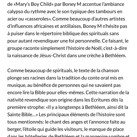
de «Mary’s Boy Child» par Boney M accentue l’ambiance
calypso du rythme avec le son typique des tambours en
acier ou «casseroles». Comme beaucoup d’autres artistes
d’influences africaines et antillaises, Boney M n’hésite pas
à puiser dans le répertoire biblique des spirituals sans
pour autant revendiquer une foi personnelle. Ce faisant, le
groupe raconte simplement l’histoire de Noël, c’est-à-dire
la naissance de Jésus-Christ dans une crèche à Bethléem.
Comme beaucoup de spirituals, le texte de la chanson
plonge ses racines dans la tradition du conte oral mis en
musique, au bénéfice de personnes qui ne savaient pas
encore lire la Bible pour elles-mêmes. Cette narration de la
nativité revendique son origine dans les Ecritures dès la
première strophe: «Il y a longtemps à Bethléem, ainsi dit la
Sainte Bible…» Les principaux éléments de l’histoire sont
tous mentionnés: le chant des anges et l’annonce faite au
berger, l’étoile qui guide les visiteurs, le manque de place
dans les hôtelleries de Bethléem et la mangeoire sombre et