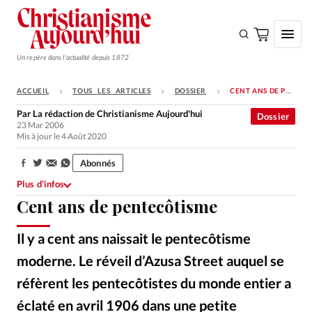
Un repère dans l'actualité depuis 1872
ACCUEIL
TOUS LES ARTICLES
DOSSIER
CENT ANS DE PENTECÔTISME
S'ABONNER
Par
La rédaction de Christianisme Aujourd'hui
Dossier
23 Mar 2006
Monde
Mis à jour le 4 Août 2020
Eglises
Abonnés
Partager:
Opinions
Plus d’infos
Cent ans de pentecôtisme
Tous les articles
Faire un don
Il y a cent ans naissait le pentecôtisme
Emploi
moderne. Le réveil d’Azusa Street auquel se
réfèrent les pentecôtistes du monde entier a
Se connecter
éclaté en avril 1906 dans une petite