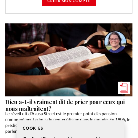
CRÉER MON COMPTE
Dieu a-t-il vraiment dit de prier pour ceux qui
nous maltraitent?
Le réveil dit d’Azusa Street est le premier point d’expansion
communément admis du pentecôtisme dans le monde. En 1905, le
prédicateur William Seymour, fils d’anciens esclaves, entend
COOKIES
parler, dans l’école biblique de Charles Parham au…