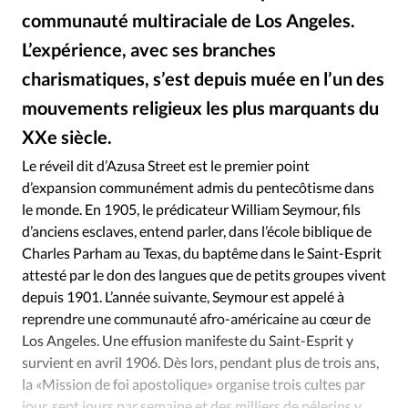
Édition: Internationale
communauté multiraciale de Los Angeles.
Devise:
CHF
L’expérience, avec ses branches
RUBRIQUES
charismatiques, s’est depuis muée en l’un des
Tous les articles
Actualité chrétienne
mouvements religieux les plus marquants du
Actualité internationale
Chronique
Culture
XXe siècle.
heartoffire.com
©
Dossier
Eglises
Foi
Génération réveil
Monde
Le réveil dit d’Azusa Street est le premier point
Opinions
Publireportage
Relations Aujourd'hui
d’expansion communément admis du pentecôtisme dans
Société
Tour du monde des Eglises
Trait d'Ixène
le monde. En 1905, le prédicateur William Seymour, fils
Vécu
Vie Intérieure
d’anciens esclaves, entend parler, dans l’école biblique de
Charles Parham au Texas, du baptême dans le Saint-Esprit
attesté par le don des langues que de petits groupes vivent
depuis 1901. L’année suivante, Seymour est appelé à
reprendre une communauté afro-américaine au cœur de
Los Angeles. Une effusion manifeste du Saint-Esprit y
survient en avril 1906. Dès lors, pendant plus de trois ans,
la «Mission de foi apostolique» organise trois cultes par
jour, sept jours par semaine et des milliers de pélerins y