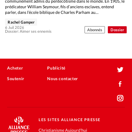
communément admis du pentecôtisme dans le monde. En 1905, le
prédicateur William Seymour, fils d’anciens esclaves, entend
parler, dans l’école biblique de Charles Parham au…
Rachel Gamper
6 Juil 2026
Abonnés
Dossier
Dossier: Aimer ses ennemis
Acheter
Publicité
Soutenir
Nous contacter
LES SITES ALLIANCE PRESSE
Christianisme Aujourd'hui