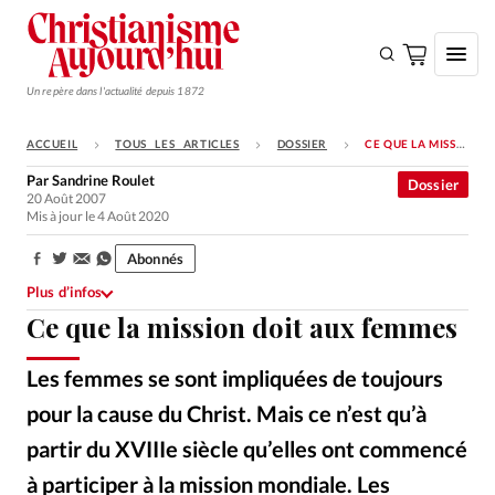
Un repère dans l'actualité depuis 1872
ACCUEIL
TOUS LES ARTICLES
DOSSIER
CE QUE LA MISSION DOIT AUX FEMMES
S'ABONNER
Par
Sandrine Roulet
Dossier
20 Août 2007
Monde
Mis à jour le 4 Août 2020
Eglises
Abonnés
Partager:
Opinions
Plus d’infos
Ce que la mission doit aux femmes
Tous les articles
Faire un don
Les femmes se sont impliquées de toujours
Emploi
pour la cause du Christ. Mais ce n’est qu’à
partir du XVIIIe siècle qu’elles ont commencé
Se connecter
à participer à la mission mondiale. Les