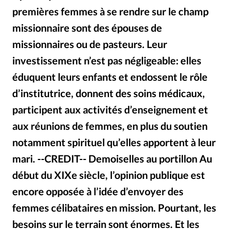
Édition: Internationale
premières femmes à se rendre sur le champ
Devise:
CHF
missionnaire sont des épouses de
RUBRIQUES
missionnaires ou de pasteurs. Leur
Tous les articles
Actualité chrétienne
investissement n’est pas négligeable: elles
Actualité internationale
Chronique
Culture
éduquent leurs enfants et endossent le rôle
Dossier
Eglises
Foi
Génération réveil
Monde
d’institutrice, donnent des soins médicaux,
Opinions
Publireportage
Relations Aujourd'hui
participent aux activités d’enseignement et
Société
Tour du monde des Eglises
Trait d'Ixène
aux réunions de femmes, en plus du soutien
Vécu
Vie Intérieure
notamment spirituel qu’elles apportent à leur
mari. --CREDIT-- Demoiselles au portillon Au
début du XIXe siècle, l’opinion publique est
encore opposée à l’idée d’envoyer des
femmes célibataires en mission. Pourtant, les
besoins sur le terrain sont énormes. Et les