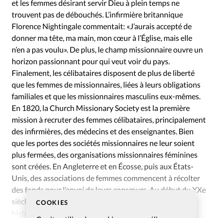
et les femmes désirant servir Dieu à plein temps ne
trouvent pas de débouchés. L’infirmière britannique
Florence Nightingale commentait: «J’aurais accepté de
donner ma tête, ma main, mon cœur à l’Église, mais elle
n’en a pas voulu». De plus, le champ missionnaire ouvre un
horizon passionnant pour qui veut voir du pays.
Finalement, les célibataires disposent de plus de liberté
que les femmes de missionnaires, liées à leurs obligations
familiales et que les missionnaires masculins eux-mêmes.
En 1820, la Church Missionary Society est la première
mission à recruter des femmes célibataires, principalement
des infirmières, des médecins et des enseignantes. Bien
que les portes des sociétés missionnaires ne leur soient
plus fermées, des organisations missionnaires féminines
sont créées. En Angleterre et en Écosse, puis aux États-
Unis, des associations de femmes commencent à récolter
des fonds pour l’envoi de leurs consœurs. Au début du XXe
siècle, le nombre de femmes en mission dépasse
COOKIES
historiquement celui des hommes dans les diverses