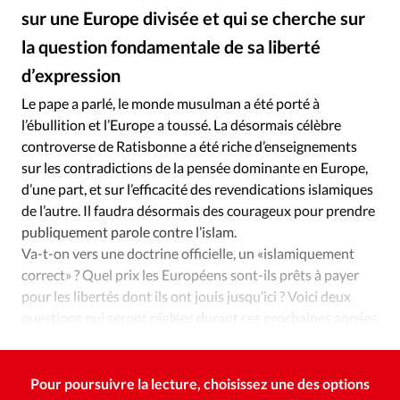
Édition: Internationale
sur une Europe divisée et qui se cherche sur
Devise:
CHF
la question fondamentale de sa liberté
RUBRIQUES
d’expression
Alliance Presse
©
Tous les articles
Actualité chrétienne
Le pape a parlé, le monde musulman a été porté à
Actualité internationale
Chronique
Culture
l’ébullition et l’Europe a toussé. La désormais célèbre
Dossier
Eglises
Foi
Génération réveil
Monde
controverse de Ratisbonne a été riche d’enseignements
sur les contradictions de la pensée dominante en Europe,
Opinions
Publireportage
Relations Aujourd'hui
d’une part, et sur l’efficacité des revendications islamiques
Société
Tour du monde des Eglises
Trait d'Ixène
de l’autre. Il faudra désormais des courageux pour prendre
Vécu
Vie Intérieure
publiquement parole contre l’islam.
Va-t-on vers une doctrine officielle, un «islamiquement
correct» ? Quel prix les Européens sont-ils prêts à payer
pour les libertés dont ils ont jouis jusqu’ici ? Voici deux
questions qui seront réglées durant ces prochaines années
et ce, pour un bout de temps.
Pour poursuivre la lecture, choisissez une des options