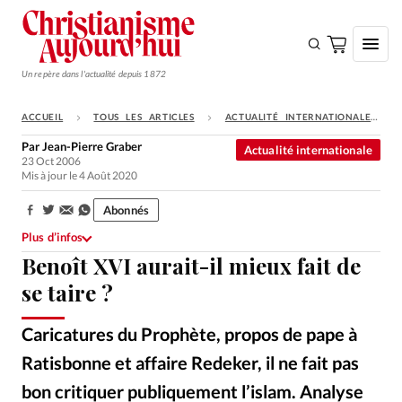
Un repère dans l'actualité depuis 1872
ACCUEIL
TOUS LES ARTICLES
ACTUALITÉ INTERNATIONALE
S'ABONNER
Par
Jean-Pierre Graber
Actualité internationale
23 Oct 2006
Monde
Mis à jour le 4 Août 2020
Eglises
Abonnés
Partager:
Opinions
Plus d’infos
Benoît XVI aurait-il mieux fait de
Tous les articles
se taire ?
Faire un don
Emploi
Caricatures du Prophète, propos de pape à
Ratisbonne et affaire Redeker, il ne fait pas
Se connecter
bon critiquer publiquement l’islam. Analyse