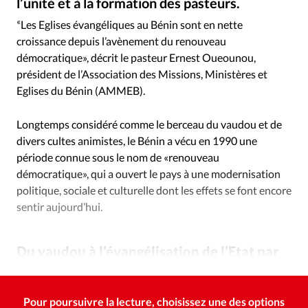
l’unité et à la formation des pasteurs.
Édition: Internationale
iStock - Scène de rue au Bénin
©
«
Les Eglises évangéliques au Bénin sont en nette
Devise:
CHF
croissance depuis l’avènement du renouveau
RUBRIQUES
démocratique», décrit le pasteur Ernest Oueounou,
Tous les articles
Actualité chrétienne
président de l’Association des Missions, Ministères et
Actualité internationale
Chronique
Culture
Eglises du Bénin (AMMEB).
Dossier
Eglises
Foi
Génération réveil
Monde
Longtemps considéré comme le berceau du vaudou et de
Opinions
Publireportage
Relations Aujourd'hui
divers cultes animistes, le Bénin a vécu en 1990 une
Société
Tour du monde des Eglises
Trait d'Ixène
période connue sous le nom de «renouveau
Vécu
Vie Intérieure
démocratique», qui a ouvert le pays à une modernisation
politique, sociale et culturelle dont les effets se font encore
sentir aujourd’hui.
Du vaudou à l’évangélisation de l’Etat par
l’Etat
Pour poursuivre la lecture, choisissez une des options