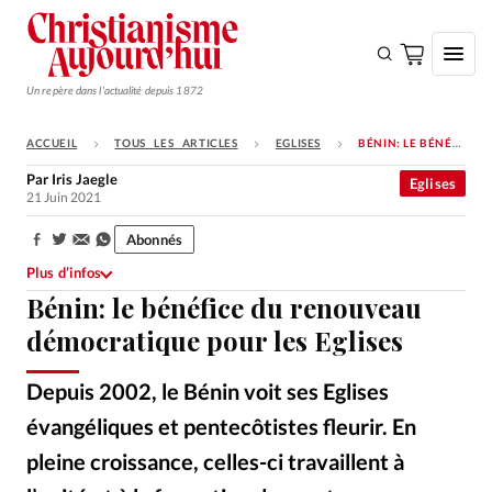
Un repère dans l'actualité depuis 1872
ACCUEIL
TOUS LES ARTICLES
EGLISES
BÉNIN: LE BÉNÉFICE DU RENOUVEAU DÉMOCRATIQUE POUR LES EGLISES
S'ABONNER
Par
Iris Jaegle
Eglises
21 Juin 2021
Monde
Abonnés
Eglises
Partager:
Plus d’infos
Opinions
Bénin: le bénéfice du renouveau
Tous les articles
démocratique pour les Eglises
Faire un don
Depuis 2002, le Bénin voit ses Eglises
Emploi
évangéliques et pentecôtistes fleurir. En
Se connecter
pleine croissance, celles-ci travaillent à