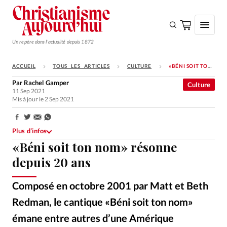
Un repère dans l'actualité depuis 1872
ACCUEIL
TOUS LES ARTICLES
CULTURE
«BÉNI SOIT TON NOM» RÉSONNE DEPUIS 20 ANS
S'ABONNER
Par
Rachel Gamper
Culture
11 Sep 2021
Monde
Mis à jour le 2 Sep 2021
Eglises
Partager:
Opinions
Plus d’infos
«Béni soit ton nom» résonne
Tous les articles
depuis 20 ans
Faire un don
Composé en octobre 2001 par Matt et Beth
Emploi
Redman, le cantique «Béni soit ton nom»
Se connecter
émane entre autres d’une Amérique