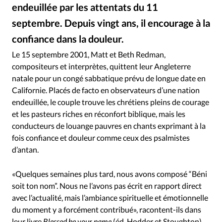
Édition: Internationale
endeuillée par les attentats du 11
Devise:
CHF
septembre. Depuis vingt ans, il encourage à la
confiance dans la douleur.
RUBRIQUES
iStock
©
Tous les articles
Actualité chrétienne
Le 15 septembre 2001, Matt et Beth Redman,
Actualité internationale
Chronique
Culture
compositeurs et interprètes, quittent leur Angleterre
natale pour un congé sabbatique prévu de longue date en
Dossier
Eglises
Foi
Génération réveil
Monde
Californie. Placés de facto en observateurs d’une nation
Opinions
Publireportage
Relations Aujourd'hui
endeuillée, le couple trouve les chrétiens pleins de courage
Société
Tour du monde des Eglises
Trait d'Ixène
et les pasteurs riches en réconfort biblique, mais les
Vécu
Vie Intérieure
conducteurs de louange pauvres en chants exprimant à la
fois confiance et douleur comme ceux des psalmistes
d’antan.
«Quelques semaines plus tard, nous avons composé “Béni
soit ton nom”. Nous ne l’avons pas écrit en rapport direct
avec l’actualité, mais l’ambiance spirituelle et émotionnelle
du moment y a forcément contribué», racontent-ils dans
leur livre
Blessed be your name
(éd. Hodder et Stoughton).