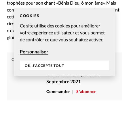
trophées pour son chant «Bénis Dieu, ô mon âme». Mais
comme il le raconte dans son livre éponyme, la façon dont
COOKIES
cette musique encourage les chrétiens dans diverses
circonstances et épreuves - meurtre, maladie, peloton
Ce site utilise des cookies pour améliorer
d’exécution en Indonésie, etc. - supplante largement la
votre expérience utilisateur et vous permet
gloire terrestre et passagère attachée à ce chant.
de contrôler ce que vous souhaitez activer.
Personnaliser
CHRISTIANISME AUJOURD'HUI
OK, J'ACCEPTE TOUT
Article tiré du numéro
Christianisme Aujourd’hui
Septembre 2021
Commander
S’abonner