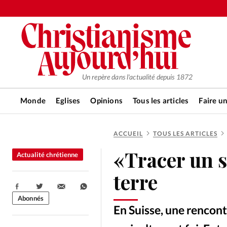
Un repère dans l'actualité depuis 1872
Monde
Eglises
Opinions
Tous les articles
Faire u
ACCUEIL
TOUS LES ARTICLES
RUBRIQUES
«Tracer un si
Actualité chrétienne
Tous les articles
Actualité ch
terre
Partager:
Actualité internationale
Chro
Abonnés
En Suisse, une rencont