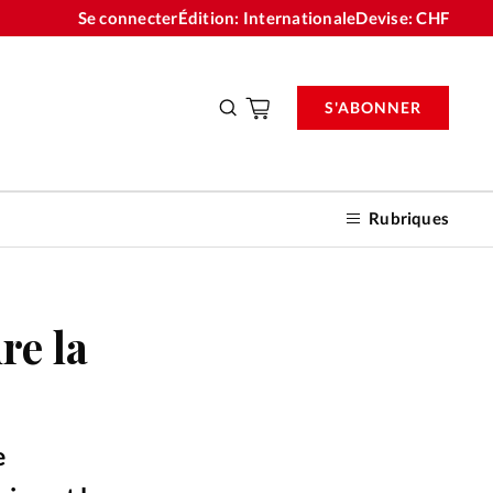
Se connecter
Édition: Internationale
Devise:
CHF
S'ABONNER
Rubriques
re la
nnements
n don
e