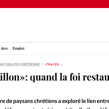
n don
Emploi
ACTUALITÉ CHRÉTIENNE
«TRACER UN SILLON»: QUAND LA FOI RESTAURE LA TERRE
Accueil
llon»: quand la foi restau
rétienne
Les abo
nique
Faire u
re de paysans chrétiens a exploré le lien entr