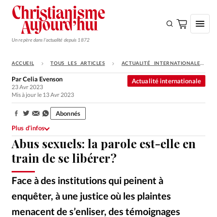
Un repère dans l'actualité depuis 1872
ACCUEIL
TOUS LES ARTICLES
ACTUALITÉ INTERNATIONALE
S'ABONNER
Par
Celia Evenson
Actualité internationale
23 Avr 2023
Monde
Mis à jour le 13 Avr 2023
Eglises
Abonnés
Partager:
Opinions
Plus d’infos
Abus sexuels: la parole est-elle en
Tous les articles
train de se libérer?
Faire un don
Emploi
Face à des institutions qui peinent à
enquêter, à une justice où les plaintes
Se connecter
menacent de s’enliser, des témoignages