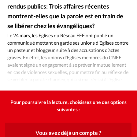
Édition: Internationale
rendus publics: Trois affaires récentes
Devise:
CHF
montrent-elles que la parole est en train de
RUBRIQUES
se libérer chez les évangéliques?
Istockphoto
©
Tous les articles
Actualité chrétienne
Le 24 mars, les Eglises du Réseau FEF ont publié un
Actualité internationale
Chronique
Culture
communiqué mettant en garde ses unions d’Eglises contre
Dossier
Eglises
Foi
Génération réveil
Monde
un pasteur et bloggeur, suite à des accusations d’actes
graves. En effet, les unions d’Eglises membres du CNEF
Opinions
Publireportage
Relations Aujourd'hui
avaient signé un engagement à se prévenir mutuellement
Société
Tour du monde des Eglises
Trait d'Ixène
en cas de violences sexuelles, pour mettre fin au réflexe de
Vécu
Vie Intérieure
se «refiler la patate chaude», qui a si mal réussi à l’Eglise
catholique, mais qui dépasse largement ce contexte.
Pour poursuivre la lecture, choisissez une des options
suivantes :
Vous avez déjà un compte ?