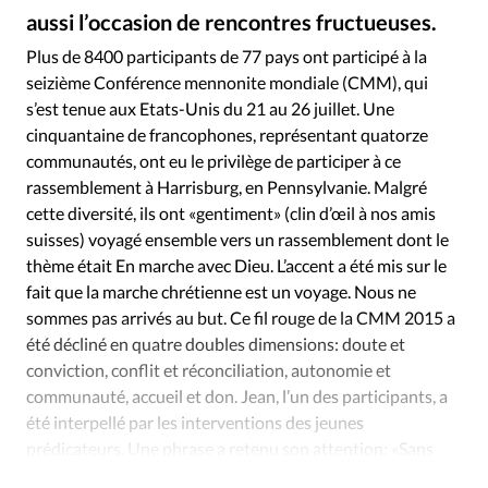
Édition: Internationale
aussi l’occasion de rencontres fructueuses.
Alliance Presse
©
Devise:
CHF
Plus de 8400 participants de 77 pays ont participé à la
seizième Conférence mennonite mondiale (CMM), qui
RUBRIQUES
Tous les articles
Actualité chrétienne
s’est tenue aux Etats-Unis du 21 au 26 juillet. Une
cinquantaine de francophones, représentant quatorze
Actualité internationale
Chronique
Culture
communautés, ont eu le privilège de participer à ce
Dossier
Eglises
Foi
Génération réveil
Monde
rassemblement à Harrisburg, en Pennsylvanie. Malgré
Opinions
Publireportage
Relations Aujourd'hui
cette diversité, ils ont «gentiment» (clin d’œil à nos amis
Société
Tour du monde des Eglises
Trait d'Ixène
suisses) voyagé ensemble vers un rassemblement dont le
thème était En marche avec Dieu. L’accent a été mis sur le
Vécu
Vie Intérieure
fait que la marche chrétienne est un voyage. Nous ne
sommes pas arrivés au but. Ce fil rouge de la CMM 2015 a
été décliné en quatre doubles dimensions: doute et
conviction, conflit et réconciliation, autonomie et
communauté, accueil et don. Jean, l’un des participants, a
été interpellé par les interventions des jeunes
prédicateurs. Une phrase a retenu son attention: «Sans
mission, plus d’anabaptisme.»