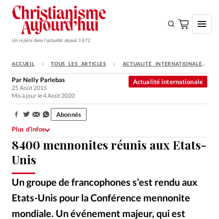
Un repère dans l'actualité depuis 1872
ACCUEIL
TOUS LES ARTICLES
ACTUALITÉ INTERNATIONALE
S'ABONNER
Par
Nelly Parlebas
Actualité internationale
25 Août 2015
Monde
Mis à jour le 4 Août 2020
Eglises
Abonnés
Partager:
Opinions
Plus d’infos
8400 mennonites réunis aux Etats-
Tous les articles
Unis
Faire un don
Emploi
Un groupe de francophones s’est rendu aux
Etats-Unis pour la Conférence mennonite
Se connecter
mondiale. Un événement majeur, qui est