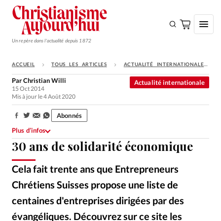
Un repère dans l'actualité depuis 1872
ACCUEIL
TOUS LES ARTICLES
ACTUALITÉ INTERNATIONALE
S'ABONNER
Par
Christian Willi
Actualité internationale
15 Oct 2014
Monde
Mis à jour le 4 Août 2020
Eglises
Abonnés
Partager:
Opinions
Plus d’infos
30 ans de solidarité économique
Tous les articles
Faire un don
Cela fait trente ans que Entrepreneurs
Emploi
Chrétiens Suisses propose une liste de
centaines d'entreprises dirigées par des
Se connecter
évangéliques. Découvrez sur ce site les