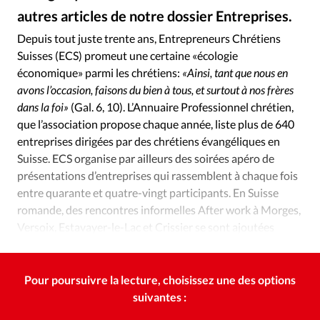
Édition: Internationale
autres articles de notre dossier Entreprises.
Alliance Presse
©
Devise:
CHF
Depuis tout juste trente ans, Entrepreneurs Chrétiens
Suisses (ECS) promeut une certaine «écologie
RUBRIQUES
Tous les articles
Actualité chrétienne
économique» parmi les chrétiens:
«Ainsi, tant que nous en
avons l’occasion, faisons du bien à tous, et surtout à nos frères
Actualité internationale
Chronique
Culture
dans la foi»
(Gal. 6, 10). L’Annuaire Professionnel chrétien,
Dossier
Eglises
Foi
Génération réveil
Monde
que l’association propose chaque année, liste plus de 640
Opinions
Publireportage
Relations Aujourd'hui
entreprises dirigées par des chrétiens évangéliques en
Société
Tour du monde des Eglises
Trait d'Ixène
Suisse. ECS organise par ailleurs des soirées apéro de
présentations d’entreprises qui rassemblent à chaque fois
Vécu
Vie Intérieure
entre quarante et quatre-vingt participants. En Suisse
romande, des rencontres informelles After work à Morges,
Versoix, Estavayer-le-Lac et Crissier se sont ajoutées
depuis 2013.
Pour poursuivre la lecture, choisissez une des options
suivantes :