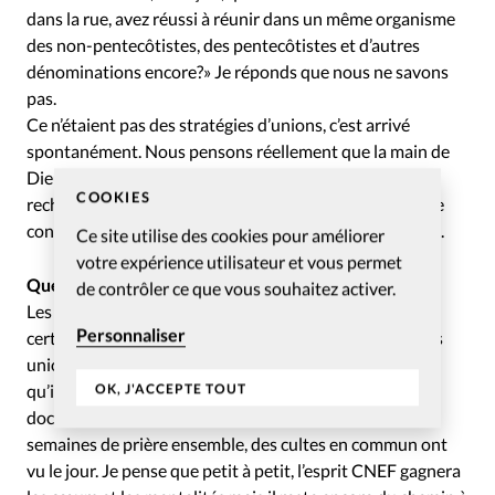
dans la rue, avez réussi à réunir dans un même organisme
des non-pentecôtistes, des pentecôtistes et d’autres
dénominations encore?» Je réponds que nous ne savons
pas.
Ce n’étaient pas des stratégies d’unions, c’est arrivé
spontanément. Nous pensons réellement que la main de
Dieu est derrière. Il a poussé les choses. Tout à coup, les
COOKIES
recherches des uns et des autres ont trouvé un point de
convergence. Cela devait être dans le calendrier du Ciel.
Ce site utilise des cookies pour améliorer
votre expérience utilisateur et vous permet
Quels sont les fruits de ces convergences?
de contrôler ce que vous souhaitez activer.
Les gens découvrent qu’ils ne sont pas seuls. J’en ai vu
Personnaliser
certains rencontrer des chrétiens évangéliques d’autres
unions et découvrir qu’ils ne sont pas adversaires mais
OK, J'ACCEPTE TOUT
qu’ils ont une plateforme théologique très voisine. Les
doctrines fondamentales de la Bible rassemblent. Des
semaines de prière ensemble, des cultes en commun ont
vu le jour. Je pense que petit à petit, l’esprit CNEF gagnera