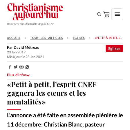
Un repère dans l'actualité depuis 1872
ACCUEIL
TOUS LES ARTICLES
EGLISES
«PETIT À PETIT, L’ESPRIT CNEF GAGNERA LES CŒURS ET LES MENTALITÉS»
S'ABONNER
Par
David Métreau
Eglises
23 Jan 2019
Monde
Mis à jour le 28 Jan 2021
Eglises
Partager:
Opinions
Plus d’infos
«Petit à petit, l’esprit CNEF
Tous les articles
gagnera les cœurs et les
Faire un don
mentalités»
Emploi
L’annonce a été faite en assemblée plénière le
Se connecter
11 décembre: Christian Blanc, pasteur