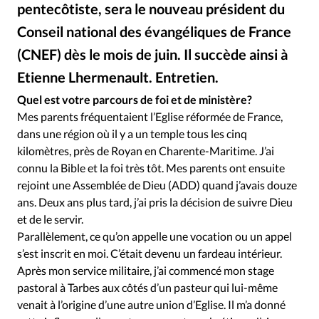
Édition: Internationale
pentecôtiste, sera le nouveau président du
Devise:
CHF
Conseil national des évangéliques de France
(CNEF) dès le mois de juin. Il succède ainsi à
RUBRIQUES
Tous les articles
Actualité chrétienne
Etienne Lhermenault. Entretien.
DR
©
Actualité internationale
Chronique
Culture
Quel est votre parcours de foi et de ministère?
Dossier
Eglises
Foi
Génération réveil
Monde
Mes parents fréquentaient l’Eglise réformée de France,
dans une région où il y a un temple tous les cinq
Opinions
Publireportage
Relations Aujourd'hui
kilomètres, près de Royan en Charente-Maritime. J’ai
Société
Tour du monde des Eglises
Trait d'Ixène
connu la Bible et la foi très tôt. Mes parents ont ensuite
Vécu
Vie Intérieure
rejoint une Assemblée de Dieu (ADD) quand j’avais douze
ans. Deux ans plus tard, j’ai pris la décision de suivre Dieu
et de le servir.
Parallèlement, ce qu’on appelle une vocation ou un appel
s’est inscrit en moi. C’était devenu un fardeau intérieur.
Après mon service militaire, j’ai commencé mon stage
pastoral à Tarbes aux côtés d’un pasteur qui lui-même
venait à l’origine d’une autre union d’Eglise. Il m’a donné