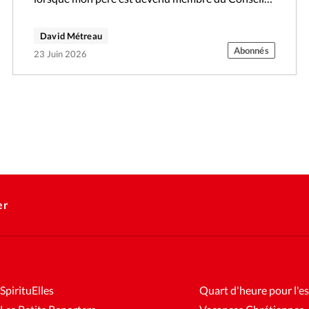
municipal…
David Métreau
Abonnés
23 Juin 2026
er
SpirituElles
Quart d'heure pour l'es