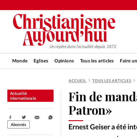
Un repère dans l'actualité depuis 1872
Monde
Eglises
Opinions
Tous les articles
Faire u
ACCUEIL
TOUS LES ARTICLES
RUBRIQUES
Fin de mand
Actualité
Tous les articles
Actualité ch
internationale
Patron»
Actualité internationale
Chro
Partager:
Abonnés
Ernest Geiser a été in