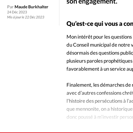
Culture
Dossier
Eglises
son engagement.
Par
Maude Burkhalter
24 Déc 2023
Génération réveil
Monde
Mis à jour le 22 Déc 2023
Qu’est-ce qui vous a con
Publireportage
Relations Auj
Mon intérêt pour les questions
du Conseil municipal de notre v
désormais des questions publiqu
Société
Tour du monde des Eg
plusieurs paroles prophétiques 
favorablement à un service au
Trait d'Ixène
Vécu
Vie Int
Finalement, les démarches de ré
avec d’autres confessions chrét
l’histoire des persécutions à l
que mennonite, on a historique
donc poussé à m’investir perso