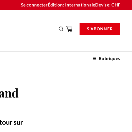
Se connecter
Édition: Internationale
Devise:
CHF
S'ABONNER
Rubriques
rand
nnements
n don
etour sur