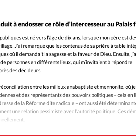
Foi
La bout
À propo
Opinions
duit à endosser ce rôle d’intercesseur au Palais 
La réda
ourd'hui
 publiques est né vers l’âge de dix ans, lorsque mon père est
illage. J’ai remarqué que les contenus de sa prière à table int
Mon co
es où il demandait la sagesse et la faveur de Dieu. Ensuite, j’a
lises
de personnes en différents lieux, qui m’invitaient à répondre
Changem
près des décideurs.
érieure
Nous co
conciliation entre les milieux anabaptiste et mennonite, où je 
iennes et des représentants des pouvoirs politiques – cela en l
Emploi
’adresse de la Réforme dite radicale – ont aussi été déterminant
ment une relation pessimiste avec l’autorité politique. Ces d
nnellement.