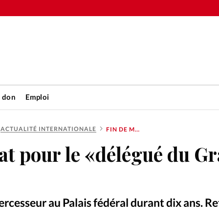
n don
Emploi
ACTUALITÉ INTERNATIONALE
FIN DE MANDAT POUR LE «DÉLÉGUÉ DU GRAND PATRON»
Accueil
at pour le «délégué du G
rétienne
Les abo
nique
Faire u
tercesseur au Palais fédéral durant dix ans. R