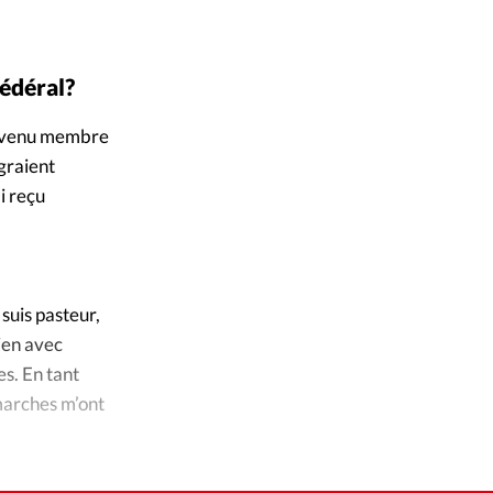
ique
s
fédéral?
ction
 devenu membre
égraient
mpte
i reçu
ement d'adresse
ntacter
suis pasteur,
ien avec
es. En tant
émarches m’ont