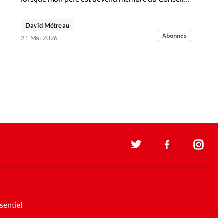
municipal…
David Métreau
Abonnés
21 Mai 2026
sentiel
Soutenez la presse évangélique.
Faites un don pour nous aider à