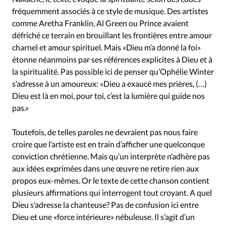
Édition: Internationale
fréquemment associés à ce style de musique. Des artistes
Devise:
CHF
comme Aretha Franklin, Al Green ou Prince avaient
défriché ce terrain en brouillant les frontières entre amour
RUBRIQUES
charnel et amour spirituel. Mais «Dieu m’a donné la foi»
Tous les articles
Actualité chrétienne
Actualité interna
étonne néanmoins par ses références explicites à Dieu et à
Chronique
Culture
Dossier
Eglises
Foi
Générati
la spiritualité. Pas possible ici de penser qu’Ophélie Winter
Monde
Opinions
Publireportage
Relations Aujourd'
s’adresse à un amoureux: «Dieu a exaucé mes prières, (…)
Société
Tour du monde des Eglises
Trait d'Ixène
Véc
Dieu est là en moi, pour toi, c’est la lumière qui guide nos
pas.»
Vie Intérieure
Toutefois, de telles paroles ne devraient pas nous faire
croire que l’artiste est en train d’afficher une quelconque
conviction chrétienne. Mais qu’un interprète n’adhère pas
aux idées exprimées dans une œuvre ne retire rien aux
propos eux-mêmes. Or le texte de cette chanson contient
plusieurs affirmations qui interrogent tout croyant. A quel
Dieu s’adresse la chanteuse? Pas de confusion ici entre
Dieu et une «force intérieure» nébuleuse. Il s’agit d’un