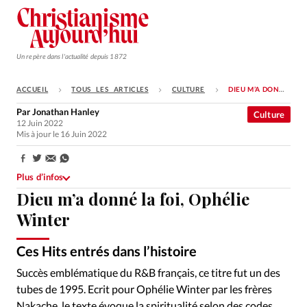
Un repère dans l'actualité depuis 1872
ACCUEIL
TOUS LES ARTICLES
CULTURE
DIEU M’A DONNÉ LA FOI, OPHÉLIE WINTER
S'ABONNER
Par
Jonathan Hanley
Culture
12 Juin 2022
Monde
Mis à jour le 16 Juin 2022
Eglises
Partager:
Opinions
Plus d’infos
Dieu m’a donné la foi, Ophélie
Tous les articles
Winter
Faire un don
Ces Hits entrés dans l’histoire
Emploi
Succès emblématique du R&B français, ce titre fut un des
Se connecter
tubes de 1995. Ecrit pour Ophélie Winter par les frères
Nakache, le texte évoque la spiritualité selon des codes