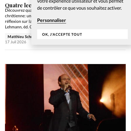
votre expérience utilisateur et vous permet
Quatre lectures à découvrir lors de l’été 2026
de contrôler ce que vous souhaitez activer.
Découvrez quatre ouvrages pour les amateurs de littérature
chrétienne: un recueil de poèmes, un guide sur les fake news, une
Personnaliser
réflexion sur la croissance et un témoignage. Vivre debout, Lydia
Lehmann, éd. Ouverture Le monde…
OK, J'ACCEPTE TOUT
Matthieu Schmidt
Abonnés
Culture
17 Juil 2026