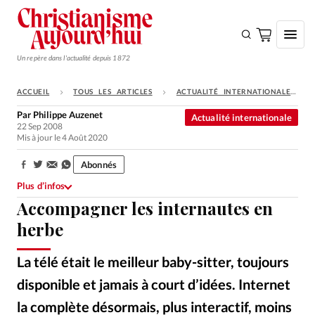
Un repère dans l'actualité depuis 1872
ACCUEIL
TOUS LES ARTICLES
ACTUALITÉ INTERNATIONALE
S'ABONNER
Par
Philippe Auzenet
Actualité internationale
22 Sep 2008
Monde
Mis à jour le 4 Août 2020
Eglises
Abonnés
Partager:
Opinions
Plus d’infos
Accompagner les internautes en
Tous les articles
herbe
Faire un don
Emploi
La télé était le meilleur baby-sitter, toujours
disponible et jamais à court d’idées. Internet
Se connecter
la complète désormais, plus interactif, moins