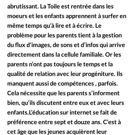
Édition: Internationale
abrutissant. La Toile est rentrée dans les
Devise:
CHF
moeurs et les enfants apprennent à surfer en
RUBRIQUES
même temps qu’à lire et à écrire. Le
Tous les articles
Actualité chrétienne
problème pour les parents tient à la gestion
Actualité internationale
Chronique
Culture
du flux d’images, de sons et d’infos qui arrive
Dossier
Eglises
Foi
Génération réveil
Monde
directement dans la cellule familiale. Or les
Opinions
Publireportage
Relations Aujourd'hui
parents n’ont pas toujours le temps et la
Société
Tour du monde des Eglises
Trait d'Ixène
qualité de relation avec leur progéniture. Ils
Vécu
Vie Intérieure
manquent aussi de compétences , parfois.
Cela nécessite que les parents s’informent
bien, qu’ils discutent entre eux et avec leurs
enfants.L’éducation sur internet se fait de
préférence entre sept et douze ans. C’est à
cet âge que les jeunes acquièrent leur