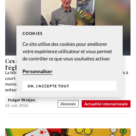
COOKIES
Ce site utilise des cookies pour améliorer
votre expérience utilisateur et vous permet
de contrôler ce que vous souhaitez activer.
Ces évangéliques qui prennent le pont entre
l’église et la synagogue
Personnaliser
La télé était le meilleur baby-sitter, toujours disponible et jamais à
court d’idées. Internet la complète désormais, plus interactif,
moins abrutissant. La Toile est rentrée dans les moeurs et les
OK, J'ACCEPTE TOUT
enfants apprennent à surfer en…
Holger Wetjen
Abonnés
Actualité internationale
26 Juin 2026