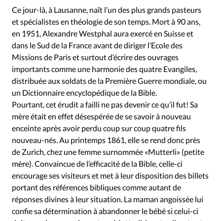
Édition: Internationale
Ce jour-là, à Lausanne, naît l’un des plus grands pasteurs
Devise:
CHF
et spécialistes en théologie de son temps. Mort à 90 ans,
en 1951, Alexandre Westphal aura exercé en Suisse et
RUBRIQUES
dans le Sud de la France avant de diriger l’Ecole des
Tous les articles
Actualité chrétienne
Missions de Paris et surtout d’écrire des ouvrages
Actualité internationale
Chronique
Culture
importants comme une harmonie des quatre Evangiles,
Dossier
Eglises
Foi
Génération réveil
Monde
distribuée aux soldats de la Première Guerre mondiale, ou
un Dictionnaire encyclopédique de la Bible.
Opinions
Publireportage
Relations Aujourd'hui
Pourtant, cet érudit a failli ne pas devenir ce qu’il fut! Sa
Société
Tour du monde des Eglises
Trait d'Ixène
mère était en effet désespérée de se savoir à nouveau
Vécu
Vie Intérieure
enceinte après avoir perdu coup sur coup quatre fils
nouveau-nés. Au printemps 1861, elle se rend donc près
de Zurich, chez une femme surnommée «Mutterli» (petite
mère). Convaincue de l’efficacité de la Bible, celle-ci
encourage ses visiteurs et met à leur disposition des billets
portant des références bibliques comme autant de
réponses divines à leur situation. La maman angoissée lui
confie sa détermination à abandonner le bébé si celui-ci