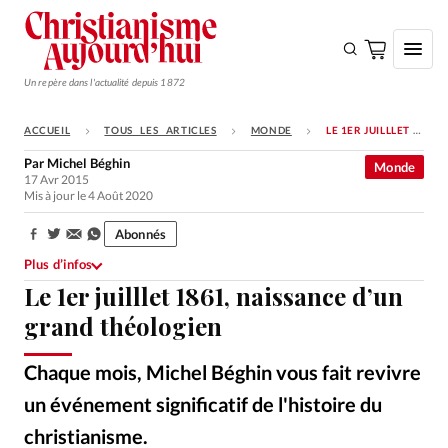
Un repère dans l'actualité depuis 1872
ACCUEIL
TOUS LES ARTICLES
MONDE
LE 1ER JUILLLET 1861, NAISSANCE D’UN GRAND THÉOLOGIEN
S'ABONNER
Par
Michel Béghin
Monde
17 Avr 2015
Monde
Mis à jour le 4 Août 2020
Eglises
Abonnés
Partager:
Opinions
Plus d’infos
Le 1er juilllet 1861, naissance d’un
Tous les articles
grand théologien
Faire un don
Emploi
Chaque mois, Michel Béghin vous fait revivre
un événement significatif de l'histoire du
Se connecter
christianisme.