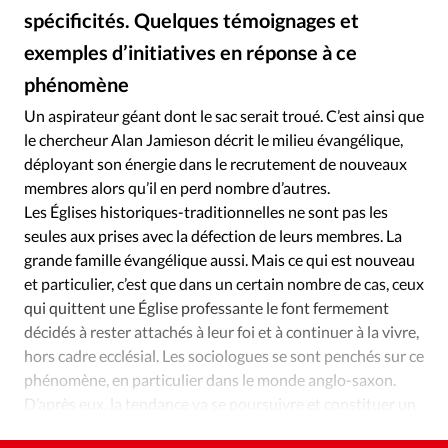
Édition: Internationale
spécificités. Quelques témoignages et
Devise:
CHF
exemples d’initiatives en réponse à ce
RUBRIQUES
phénomène
Tous les articles
Actualité chrétienne
Un aspirateur géant dont le sac serait troué. C’est ainsi que
Actualité internationale
Chronique
Culture
le chercheur Alan Jamieson décrit le milieu évangélique,
Dossier
Eglises
Foi
Génération réveil
Monde
déployant son énergie dans le recrutement de nouveaux
membres alors qu’il en perd nombre d’autres.
Opinions
Publireportage
Relations Aujourd'hui
Les Églises historiques-traditionnelles ne sont pas les
Société
Tour du monde des Eglises
Trait d'Ixène
seules aux prises avec la défection de leurs membres. La
Vécu
Vie Intérieure
grande famille évangélique aussi. Mais ce qui est nouveau
et particulier, c’est que dans un certain nombre de cas, ceux
qui quittent une Église professante le font fermement
décidés à rester attachés à leur foi et à continuer à la vivre,
hors cadre ecclésial. Les sociologues se sont penchés sur ce
phénomène, en particulier dans le monde anglo-saxon.
D’après eux. la tendance va se poursuivre et constituer un
défi pour l’Église évangélique du XXIe siècle.