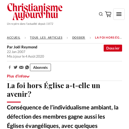
Un repère dans l'actualité depuis 1872
ACCUEIL
TOUS LES ARTICLES
DOSSIER
LA FOI HORS ÉGLISE A-T-ELLE UN AVENIR?
S'ABONNER
Par
Joël Reymond
Dossier
22 Jan 2007
Monde
Mis à jour le 4 Août 2020
Eglises
Abonnés
Partager:
Opinions
Plus d’infos
La foi hors Église a-t-elle un
Tous les articles
avenir?
Faire un don
Emploi
Conséquence de l’individualisme ambiant, la
défection des membres gagne aussi les
Se connecter
Églises évangéliques, avec quelques