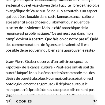
systématique et vice-doyen de la Faculté libre de théologie
évangélique de Vaux-sur-Seine. «Il y a toutefois un aspect
qui peut être louable dans cette fameuse cancel culture:
être attentif à des choses qui abîment ou risquent de
susciter de la violence. Mais le côté anarchique de la
réponse est problématique. “Ce qui n’est pas dans mon
camp” devient à abattre. Que fait-on de notre passé? Quid
des commémorations de figures ambivalentes? Il est
possible de se souvenir du bien sans approuver le reste.»
Jean-Pierre Graber observe d’un œil circonspect les
«apôtres» de la cancel culture. «Peut-être ont-ils soif de
pureté laïque? Mais la démocratie s’accommode mal des
désirs de pureté absolue. Pour moi, cette aspiration est
ontologiquement dangereuse.» Il déplore surtout le
manque de réciprocité de ses «adeptes». «Ils ne sont pas
disposés à accorder le principe de liberté d’expression
qu’ils revendiquent pour eux.» Selon le politologue, «cette
COOKIES