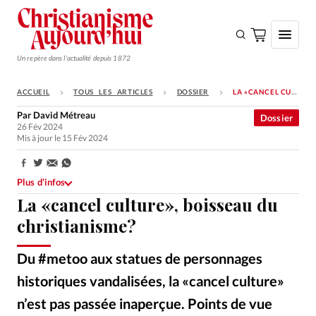
Un repère dans l'actualité depuis 1872
ACCUEIL
TOUS LES ARTICLES
DOSSIER
LA «CANCEL CULTURE», BOISSEAU DU CHRISTIANISME?
S'ABONNER
Par
David Métreau
Dossier
26 Fév 2024
Monde
Mis à jour le 15 Fév 2024
Eglises
Partager:
Opinions
Plus d’infos
La «cancel culture», boisseau du
Tous les articles
christianisme?
Faire un don
Du #metoo aux statues de personnages
Emploi
historiques vandalisées, la «cancel culture»
Se connecter
n’est pas passée inaperçue. Points de vue