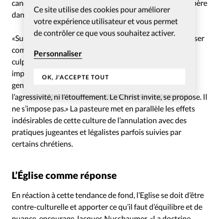
cancel culture est foncièrement antichrétienne et prospère
Ce site utilise des cookies pour améliorer
dans une société déchristianisée en perte de repères.»
votre expérience utilisateur et vous permet
de contrôler ce que vous souhaitez activer.
«Subtilement, la cancel culture veut nous amener à penser
comme elle», déclare Johanna Exbrayat. «Elle nous fait
Personnaliser
culpabiliser par du harcèlement si on “faute”. Elle veut
imposer tout en présentant ses défenseurs comme les
OK, J'ACCEPTE TOUT
gentils de l’histoire. Le christianisme n’est pas dans
l’agressivité, ni l’étouffement. Le Christ invite, se propose. Il
ne s’impose pas.» La pasteure met en parallèle les effets
indésirables de cette culture de l’annulation avec des
pratiques jugeantes et légalistes parfois suivies par
certains chrétiens.
L’Église comme réponse
En réaction à cette tendance de fond, l’Eglise se doit d’être
contre-culturelle et apporter ce qu’il faut d’équilibre et de
nuance, encourage Jacques Nussbaumer. «La doctrine