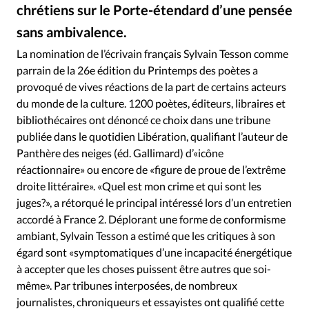
Édition: Internationale
chrétiens sur le Porte-étendard d’une pensée
Devise:
CHF
sans ambivalence.
GettyImages
©
La nomination de l’écrivain français Sylvain Tesson comme
RUBRIQUES
Tous les articles
Actualité chrétienne
parrain de la 26e édition du Printemps des poètes a
provoqué de vives réactions de la part de certains acteurs
Actualité internationale
Chronique
Culture
du monde de la culture. 1200 poètes, éditeurs, libraires et
Dossier
Eglises
Foi
Génération réveil
Monde
bibliothécaires ont dénoncé ce choix dans une tribune
Opinions
Publireportage
Relations Aujourd'hui
publiée dans le quotidien Libération, qualifiant l’auteur de
Société
Tour du monde des Eglises
Trait d'Ixène
Panthère des neiges (éd. Gallimard) d’«icône
réactionnaire» ou encore de «figure de proue de l’extrême
Vécu
Vie Intérieure
droite littéraire». «Quel est mon crime et qui sont les
juges?», a rétorqué le principal intéressé lors d’un entretien
accordé à France 2. Déplorant une forme de conformisme
ambiant, Sylvain Tesson a estimé que les critiques à son
égard sont «symptomatiques d’une incapacité énergétique
à accepter que les choses puissent être autres que soi-
même». Par tribunes interposées, de nombreux
journalistes, chroniqueurs et essayistes ont qualifié cette