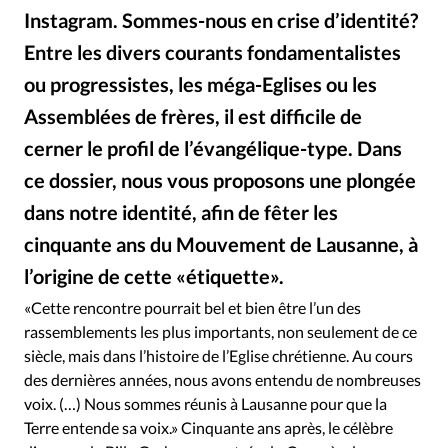
Édition: Internationale
Instagram. Sommes-nous en crise d’identité?
Devise:
CHF
Entre les divers courants fondamentalistes
RUBRIQUES
ou progressistes, les méga-Eglises ou les
Tous les articles
Actualité chrétienne
Assemblées de frères, il est difficile de
Actualité internationale
Chronique
Culture
cerner le profil de l’évangélique-type. Dans
Dossier
Eglises
Foi
Génération réveil
Monde
ce dossier, nous vous proposons une plongée
Opinions
Publireportage
Relations Aujourd'hui
dans notre identité, afin de fêter les
Société
Tour du monde des Eglises
Trait d'Ixène
cinquante ans du Mouvement de Lausanne, à
Vécu
Vie Intérieure
l’origine de cette «étiquette».
GettyImages
©
«Cette rencontre pourrait bel et bien être l’un des
rassemblements les plus importants, non seulement de ce
siècle, mais dans l’histoire de l’Eglise chrétienne. Au cours
des dernières années, nous avons entendu de nombreuses
voix. (…) Nous sommes réunis à Lausanne pour que la
Terre entende sa voix.» Cinquante ans après, le célèbre