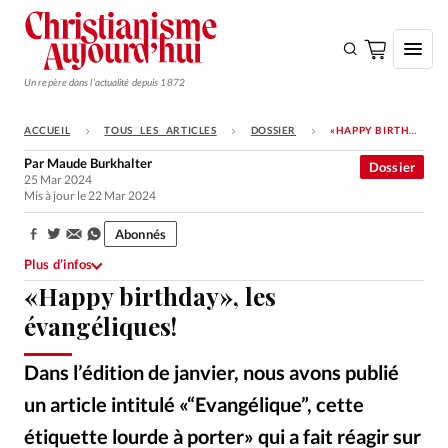
Un repère dans l'actualité depuis 1872
ACCUEIL
TOUS LES ARTICLES
DOSSIER
«HAPPY BIRTHDAY», LES ÉVANGÉLIQUES!
S'ABONNER
Par
Maude Burkhalter
Dossier
25 Mar 2024
Monde
Mis à jour le 22 Mar 2024
Eglises
Abonnés
Partager:
Opinions
Plus d’infos
«Happy birthday», les
Tous les articles
évangéliques!
Faire un don
Emploi
Dans l’édition de janvier, nous avons publié
un article intitulé «“Evangélique”, cette
Se connecter
étiquette lourde à porter» qui a fait réagir sur