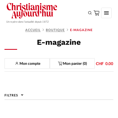
Un repère dans l'actualité depuis 1872
ACCUEIL
BOUTIQUE
E-MAGAZINE
S'ABONNER
E-magazine
Monde
Eglises
Mon compte
Mon panier (
0
)
CHF
0.00
Opinions
Tous les articles
Faire un don
FILTRES
Emploi
Se connecter