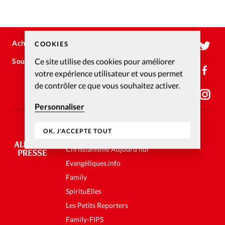
Édition: Internationale
Devise:
CHF
RUBRIQUES
Acheter
Publicité
COOKIES
Tous les articles
Actualité chrétienne
Ce site utilise des cookies pour améliorer
Soutenir
Nous contacter
Actualité internationale
Chronique
Culture
votre expérience utilisateur et vous permet
Dossier
Eglises
Foi
Génération réveil
Monde
de contrôler ce que vous souhaitez activer.
Opinions
Publireportage
Relations Aujourd'hui
Personnaliser
Société
Tour du monde des Eglises
Trait d'Ixène
Vécu
Vie Intérieure
OK, J'ACCEPTE TOUT
LES SITES ALLIANCE PRESSE
Christianisme Aujourd'hui
Evangéliques.info
Family
SpirituElles
Les Petits Reporters
Family-FIPS