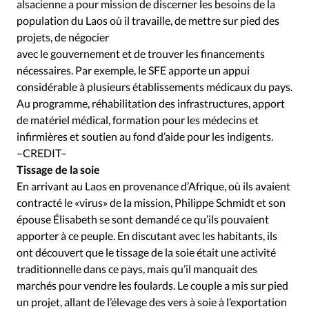
Édition: Internationale
alsacienne a pour mission de discerner les besoins de la
population du Laos où il travaille, de mettre sur pied des
Devise:
CHF
projets, de négocier
avec le gouvernement et de trouver les financements
RUBRIQUES
Tous les articles
Actualité chrétienne
nécessaires. Par exemple, le SFE apporte un appui
considérable à plusieurs établissements médicaux du pays.
Actualité internationale
Chronique
Culture
Au programme, réhabilitation des infrastructures, apport
Dossier
Eglises
Foi
Génération réveil
Monde
de matériel médical, formation pour les médecins et
Opinions
Publireportage
Relations Aujourd'hui
infirmières et soutien au fond d’aide pour les indigents.
Société
Tour du monde des Eglises
Trait d'Ixène
–CREDIT–
Tissage de la soie
Vécu
Vie Intérieure
En arrivant au Laos en provenance d’Afrique, où ils avaient
contracté le «virus» de la mission, Philippe Schmidt et son
épouse Élisabeth se sont demandé ce qu’ils pouvaient
apporter à ce peuple. En discutant avec les habitants, ils
ont découvert que le tissage de la soie était une activité
traditionnelle dans ce pays, mais qu’il manquait des
marchés pour vendre les foulards. Le couple a mis sur pied
un projet, allant de l’élevage des vers à soie à l’exportation