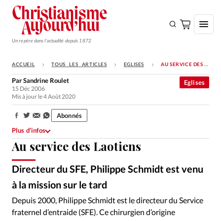
Un repère dans l'actualité depuis 1872
ACCUEIL
TOUS LES ARTICLES
EGLISES
AU SERVICE DES LAOTIENS
S'ABONNER
Par
Sandrine Roulet
Eglises
15 Déc 2006
Monde
Mis à jour le 4 Août 2020
Eglises
Abonnés
Partager:
Opinions
Plus d’infos
Au service des Laotiens
Tous les articles
Faire un don
Directeur du SFE, Philippe Schmidt est venu
Emploi
à la mission sur le tard
Depuis 2000, Philippe Schmidt est le directeur du Service
Se connecter
fraternel d’entraide (SFE). Ce chirurgien d’origine