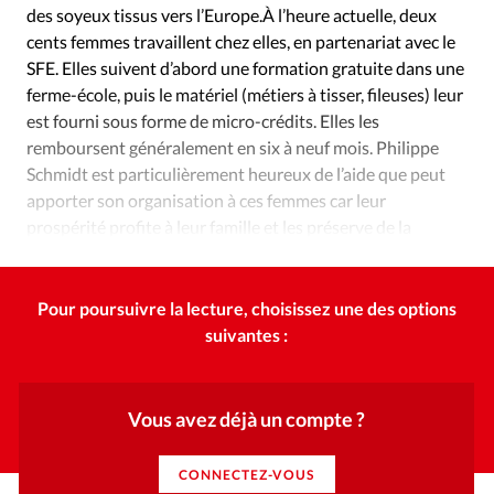
des soyeux tissus vers l’Europe.À l’heure actuelle, deux
cents femmes travaillent chez elles, en partenariat avec le
SFE. Elles suivent d’abord une formation gratuite dans une
ferme-école, puis le matériel (métiers à tisser, fileuses) leur
est fourni sous forme de micro-crédits. Elles les
remboursent généralement en six à neuf mois. Philippe
Schmidt est particulièrement heureux de l’aide que peut
apporter son organisation à ces femmes car leur
prospérité profite à leur famille et les préserve de la
prostitution.
Pour poursuivre la lecture, choisissez une des options
suivantes :
Vous avez déjà un compte ?
CONNECTEZ-VOUS